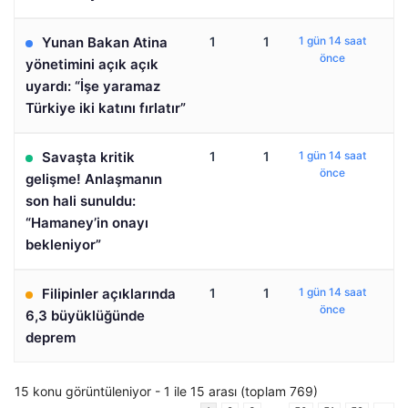
Yunan Bakan Atina
1
1
1 gün 14 saat
önce
yönetimini açık açık
uyardı: “İşe yaramaz
Türkiye iki katını fırlatır”
Savaşta kritik
1
1
1 gün 14 saat
önce
gelişme! Anlaşmanın
son hali sunuldu:
“Hamaney’in onayı
bekleniyor”
Filipinler açıklarında
1
1
1 gün 14 saat
önce
6,3 büyüklüğünde
deprem
15 konu görüntüleniyor - 1 ile 15 arası (toplam 769)