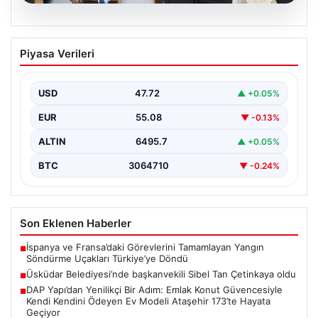
05.08.2026
Üsküdar Belediyesi’nde başkanvekili
Piyasa Verileri
Sibel Tan Çetinkaya oldu
USD
47.72
▲ +0.05%
EUR
55.08
▼ -0.13%
ALTIN
6495.7
▲ +0.05%
BTC
3064710
▼ -0.24%
Son Eklenen Haberler
İspanya ve Fransa’daki Görevlerini Tamamlayan Yangın
■
Söndürme Uçakları Türkiye’ye Döndü
Üsküdar Belediyesi’nde başkanvekili Sibel Tan Çetinkaya oldu
■
DAP Yapı’dan Yenilikçi Bir Adım: Emlak Konut Güvencesiyle
■
Kendi Kendini Ödeyen Ev Modeli Ataşehir 173’te Hayata
Geçiyor