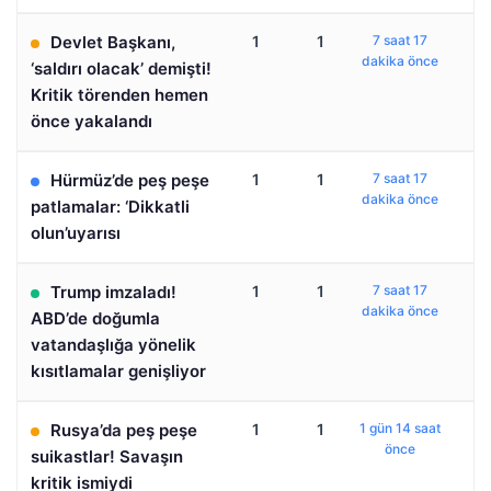
Devlet Başkanı,
1
1
7 saat 17
dakika önce
‘saldırı olacak’ demişti!
Kritik törenden hemen
önce yakalandı
Hürmüz’de peş peşe
1
1
7 saat 17
dakika önce
patlamalar: ‘Dikkatli
olun’uyarısı
Trump imzaladı!
1
1
7 saat 17
dakika önce
ABD’de doğumla
vatandaşlığa yönelik
kısıtlamalar genişliyor
Rusya’da peş peşe
1
1
1 gün 14 saat
önce
suikastlar! Savaşın
kritik ismiydi