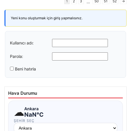
1
2
3
50
51
52
→
…
Yeni konu oluşturmak için giriş yapmalısınız.
Kullanıcı adı:
Parola:
Beni hatırla
Hava Durumu
☁
Ankara
NaN°C
ŞEHIR SEÇ