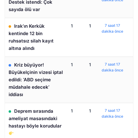
Destek istendi: Çok
sayıda ölü var
Irak’ın Kerkük
1
1
7 saat 17
dakika önce
kentinde 12 bin
ruhsatsız silah kayıt
altına alındı
Kriz büyüyor!
1
1
7 saat 17
dakika önce
Büyükelçinin vizesi iptal
edildi: ‘ABD seçime
müdahale edecek’
iddiası
Deprem sırasında
1
1
7 saat 17
dakika önce
ameliyat masasındaki
hastayı böyle korudular