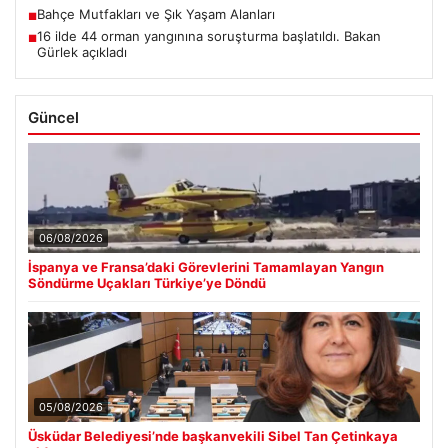
Bahçe Mutfakları ve Şık Yaşam Alanları
■
16 ilde 44 orman yangınına soruşturma başlatıldı. Bakan
■
Gürlek açıkladı
Güncel
06/08/2026
İspanya ve Fransa’daki Görevlerini Tamamlayan Yangın
Söndürme Uçakları Türkiye’ye Döndü
05/08/2026
Üsküdar Belediyesi’nde başkanvekili Sibel Tan Çetinkaya