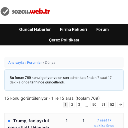
Güncel Haberler
Firma Rehberi
Forum
Çerez Politikası
Ana sayfa
›
Forumlar
›
Dünya
Bu forum 769 konu içeriyor ve en son
admin
tarafından
7 saat 17
dakika önce
tarihinde güncellendi.
15 konu görüntüleniyor - 1 ile 15 arası (toplam 769)
1
2
3
50
51
52
→
…
Trump, faciayı kıl
1
1
7 saat 17
dakika önce
payı atlattı! Havada