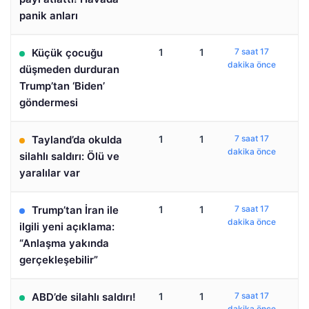
panik anları
Küçük çocuğu
1
1
7 saat 17
dakika önce
düşmeden durduran
Trump’tan ‘Biden’
göndermesi
Tayland’da okulda
1
1
7 saat 17
dakika önce
silahlı saldırı: Ölü ve
yaralılar var
Trump’tan İran ile
1
1
7 saat 17
dakika önce
ilgili yeni açıklama:
“Anlaşma yakında
gerçekleşebilir”
ABD’de silahlı saldırı!
1
1
7 saat 17
dakika önce