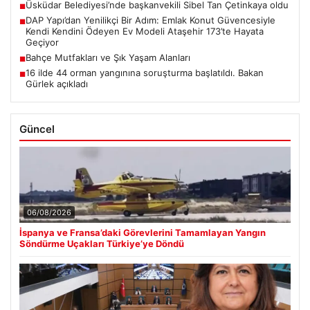
Üsküdar Belediyesi’nde başkanvekili Sibel Tan Çetinkaya oldu
■
DAP Yapı’dan Yenilikçi Bir Adım: Emlak Konut Güvencesiyle
■
Kendi Kendini Ödeyen Ev Modeli Ataşehir 173’te Hayata
Geçiyor
Bahçe Mutfakları ve Şık Yaşam Alanları
■
16 ilde 44 orman yangınına soruşturma başlatıldı. Bakan
■
Gürlek açıkladı
Güncel
06/08/2026
İspanya ve Fransa’daki Görevlerini Tamamlayan Yangın
Söndürme Uçakları Türkiye’ye Döndü