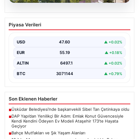
05.08.2026
DAP Yapı’dan Yenilikçi Bir Adım: Emlak
Piyasa Verileri
Konut Güvencesiyle Kendi Kendini
Ödeyen Ev Modeli Ataşehir 173’te
Hayata Geçiyor
USD
47.60
▲ +0.02%
Gayrimenkul sektöründe prestijli ve yenilikçi
EUR
55.19
▲ +0.18%
projeleriyle tanınan DAP Gayrimenkul Geliştirme, dikkat
çekici bir adım…
ALTIN
6497.1
▲ +0.02%
BTC
3071144
▲ +0.79%
Son Eklenen Haberler
Üsküdar Belediyesi’nde başkanvekili Sibel Tan Çetinkaya oldu
■
DAP Yapı’dan Yenilikçi Bir Adım: Emlak Konut Güvencesiyle
■
Kendi Kendini Ödeyen Ev Modeli Ataşehir 173’te Hayata
Geçiyor
Bahçe Mutfakları ve Şık Yaşam Alanları
■