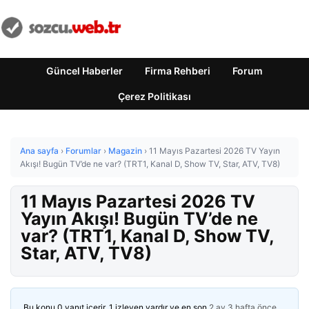
Güncel Haberler
Firma Rehberi
Forum
Çerez Politikası
Ana sayfa
›
Forumlar
›
Magazin
›
11 Mayıs Pazartesi 2026 TV Yayın
Akışı! Bugün TV’de ne var? (TRT1, Kanal D, Show TV, Star, ATV, TV8)
11 Mayıs Pazartesi 2026 TV
Yayın Akışı! Bugün TV’de ne
var? (TRT1, Kanal D, Show TV,
Star, ATV, TV8)
Bu konu 0 yanıt içerir, 1 izleyen vardır ve en son
2 ay 3 hafta önce