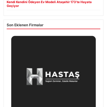
Kendi Kendini Ödeyen Ev Modeli Ataşehir 173’te Hayata
Geçiyor
Son Eklenen Firmalar