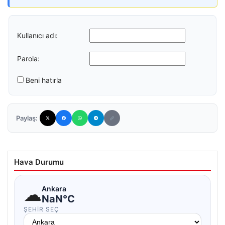
Kullanıcı adı:
Parola:
Beni hatırla
Paylaş:
Hava Durumu
☁
Ankara
NaN°C
ŞEHIR SEÇ