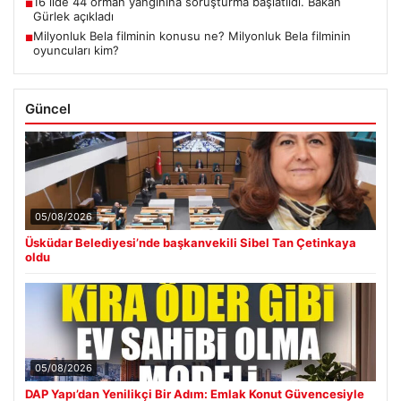
16 ilde 44 orman yangınına soruşturma başlatıldı. Bakan
■
Gürlek açıkladı
Milyonluk Bela filminin konusu ne? Milyonluk Bela filminin
■
oyuncuları kim?
Güncel
05/08/2026
Üsküdar Belediyesi’nde başkanvekili Sibel Tan Çetinkaya
oldu
05/08/2026
DAP Yapı’dan Yenilikçi Bir Adım: Emlak Konut Güvencesiyle