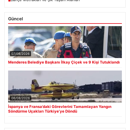
■
Güncel
07/08/2026
Menderes Belediye Başkanı İlkay Çiçek ve 9 Kişi Tutuklandı
06/08/2026
İspanya ve Fransa’daki Görevlerini Tamamlayan Yangın
Söndürme Uçakları Türkiye’ye Döndü