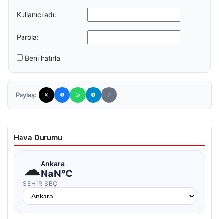
Kullanıcı adı:
Parola:
Beni hatırla
Paylaş:
Hava Durumu
☁
Ankara
NaN°C
ŞEHIR SEÇ