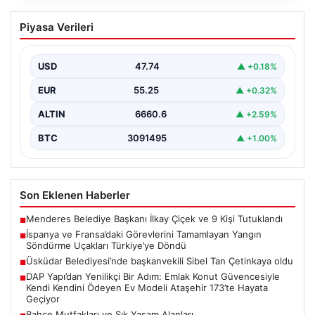
İspanya ve Fransa’daki Görevlerini
Piyasa Verileri
Tamamlayan Yangın Söndürme Uçakları
Türkiye’ye Döndü
USD
47.74
▲ +0.18%
Orman Genel Müdürlüğü tarafından yapılan açıklamada,
yaz aylarında İspanya ve Fransa’da meydana gelen
EUR
55.25
▲ +0.32%
büyük…
ALTIN
6660.6
▲ +2.59%
BTC
3091495
▲ +1.00%
Son Eklenen Haberler
Menderes Belediye Başkanı İlkay Çiçek ve 9 Kişi Tutuklandı
■
İspanya ve Fransa’daki Görevlerini Tamamlayan Yangın
■
Söndürme Uçakları Türkiye’ye Döndü
Üsküdar Belediyesi’nde başkanvekili Sibel Tan Çetinkaya oldu
■
DAP Yapı’dan Yenilikçi Bir Adım: Emlak Konut Güvencesiyle
■
Kendi Kendini Ödeyen Ev Modeli Ataşehir 173’te Hayata
Geçiyor
Bahçe Mutfakları ve Şık Yaşam Alanları