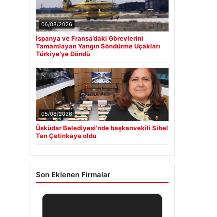
06/08/2026
İspanya ve Fransa’daki Görevlerini
Tamamlayan Yangın Söndürme Uçakları
Türkiye’ye Döndü
05/08/2026
Üsküdar Belediyesi’nde başkanvekili Sibel
Tan Çetinkaya oldu
Son Eklenen Firmalar