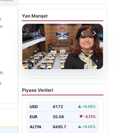
Yan Manşet
e
u.
m.
05.08.2026
n
Üsküdar Belediyesi’nde
Piyasa Verileri
başkanvekili Sibel Tan
Çetinkaya oldu
USD
47.72
▲ +0.05%
EUR
55.08
▼ -0.13%
ALTIN
6495.7
▲ +0.05%