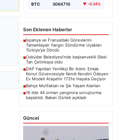
BTC
3064710
▼ -0.24%
Son Eklenen Haberler
İspanya ve Fransa’daki Görevlerini
■
Tamamlayan Yangın Söndürme Uçakları
Türkiye’ye Döndü
Üsküdar Belediyesi’nde başkanvekili Sibel
■
Tan Çetinkaya oldu
DAP Yapı’dan Yenilikçi Bir Adım: Emlak
■
Konut Güvencesiyle Kendi Kendini Ödeyen
Ev Modeli Ataşehir 173’te Hayata Geçiyor
Bahçe Mutfakları ve Şık Yaşam Alanları
■
16 ilde 44 orman yangınına soruşturma
■
başlatıldı. Bakan Gürlek açıkladı
Güncel