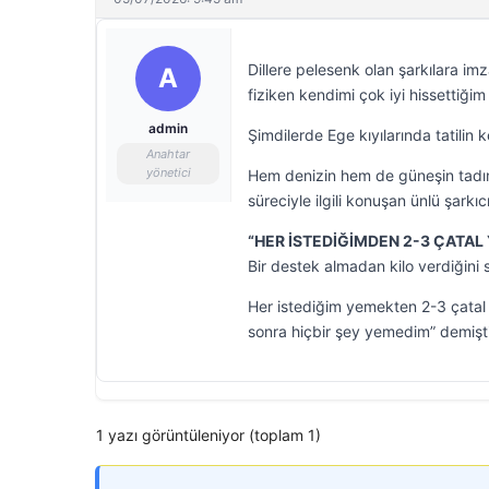
Dillere pelesenk olan şarkılara 
A
fiziken kendimi çok iyi hissettiğ
admin
Şimdilerde Ege kıyılarında tatilin 
Anahtar
yönetici
Hem denizin hem de güneşin tadını
süreciyle ilgili konuşan ünlü şarkıcı
“HER İSTEDİĞİMDEN 2-3 ÇATAL
Bir destek almadan kilo verdiğini
Her istediğim yemekten 2-3 çatal
sonra hiçbir şey yemedim” demişti
1 yazı görüntüleniyor (toplam 1)