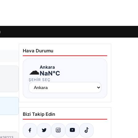
ı
Hava Durumu
☁
Ankara
NaN°C
ŞEHIR SEÇ
Bizi Takip Edin
#26223