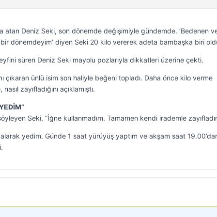
imza atan Deniz Seki, son dönemde değişimiyle gündemde. ‘Bedenen v
im bir dönemdeyim’ diyen Seki 20 kilo vererek adeta bambaşka biri old
keyfini süren Deniz Seki mayolu pozlarıyla dikkatleri üzerine çekti.
 çıkaran ünlü isim son haliyle beğeni topladı. Daha önce kilo verme
, nasıl zayıfladığını açıklamıştı.
 YEDİM”
 söyleyen Seki, “İğne kullanmadım. Tamamen kendi irademle zayıfladı
 alarak yedim. Günde 1 saat yürüyüş yaptım ve akşam saat 19.00’da
.