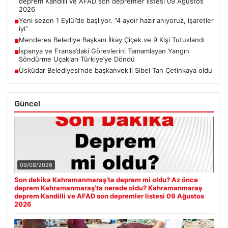
deprem Kandilli ve AFAD son depremler listesi 09 Ağustos
2026
Yeni sezon 1 Eylül’de başlıyor. “4 aydır hazırlanıyoruz, işaretler
■
iyi”
Menderes Belediye Başkanı İlkay Çiçek ve 9 Kişi Tutuklandı
■
İspanya ve Fransa’daki Görevlerini Tamamlayan Yangın
■
Söndürme Uçakları Türkiye’ye Döndü
Üsküdar Belediyesi’nde başkanvekili Sibel Tan Çetinkaya oldu
■
Güncel
09/08/2026
Son dakika Kahramanmaraş’ta deprem mi oldu? Az önce
deprem Kahramanmaraş’ta nerede oldu? Kahramanmaraş
deprem Kandilli ve AFAD son depremler listesi 09 Ağustos
2026