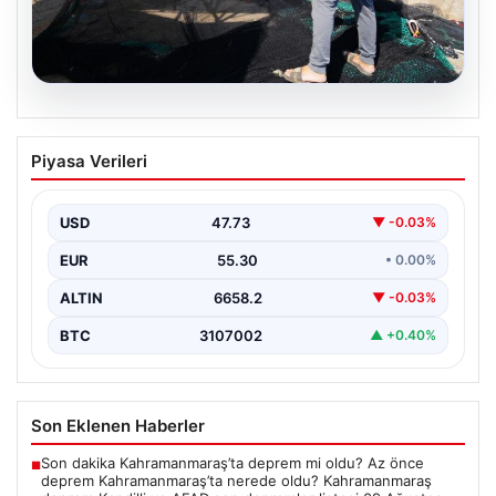
08.08.2026
Yeni sezon 1 Eylül’de başlıyor. “4 aydır
Piyasa Verileri
hazırlanıyoruz, işaretler iyi”
USD
47.73
▼ -0.03%
EUR
55.30
• 0.00%
ALTIN
6658.2
▼ -0.03%
BTC
3107002
▲ +0.40%
Son Eklenen Haberler
Son dakika Kahramanmaraş’ta deprem mi oldu? Az önce
■
deprem Kahramanmaraş’ta nerede oldu? Kahramanmaraş