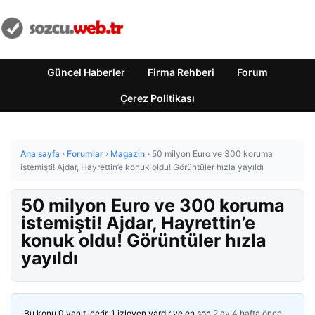
Güncel Haberler
Firma Rehberi
Forum
Çerez Politikası
Ana sayfa
›
Forumlar
›
Magazin
›
50 milyon Euro ve 300 koruma
istemişti! Ajdar, Hayrettin’e konuk oldu! Görüntüler hızla yayıldı
50 milyon Euro ve 300 koruma
istemişti! Ajdar, Hayrettin’e
konuk oldu! Görüntüler hızla
yayıldı
Bu konu 0 yanıt içerir, 1 izleyen vardır ve en son
2 ay 4 hafta önce