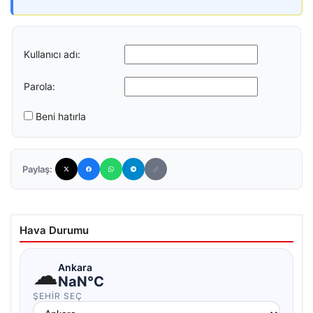
Kullanıcı adı:
Parola:
Beni hatırla
Paylaş:
Hava Durumu
☁
Ankara
NaN°C
ŞEHIR SEÇ