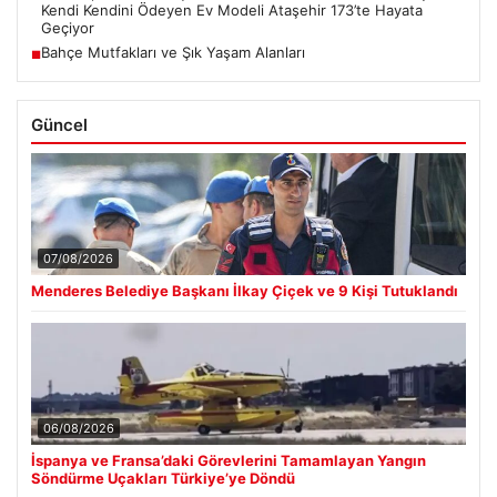
Kendi Kendini Ödeyen Ev Modeli Ataşehir 173’te Hayata
Geçiyor
Bahçe Mutfakları ve Şık Yaşam Alanları
■
Güncel
07/08/2026
Menderes Belediye Başkanı İlkay Çiçek ve 9 Kişi Tutuklandı
06/08/2026
İspanya ve Fransa’daki Görevlerini Tamamlayan Yangın
Söndürme Uçakları Türkiye’ye Döndü