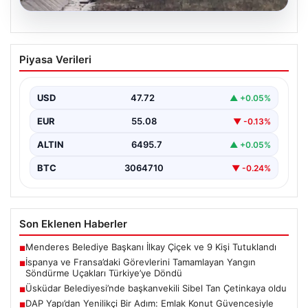
06.08.2026
İspanya ve Fransa’daki Görevlerini
Piyasa Verileri
Tamamlayan Yangın Söndürme Uçakları
Türkiye’ye Döndü
USD
47.72
▲ +0.05%
Orman Genel Müdürlüğü tarafından yapılan açıklamada,
yaz aylarında İspanya ve Fransa’da meydana gelen
EUR
55.08
▼ -0.13%
büyük…
ALTIN
6495.7
▲ +0.05%
BTC
3064710
▼ -0.24%
Son Eklenen Haberler
Menderes Belediye Başkanı İlkay Çiçek ve 9 Kişi Tutuklandı
■
İspanya ve Fransa’daki Görevlerini Tamamlayan Yangın
■
Söndürme Uçakları Türkiye’ye Döndü
Üsküdar Belediyesi’nde başkanvekili Sibel Tan Çetinkaya oldu
■
DAP Yapı’dan Yenilikçi Bir Adım: Emlak Konut Güvencesiyle
■