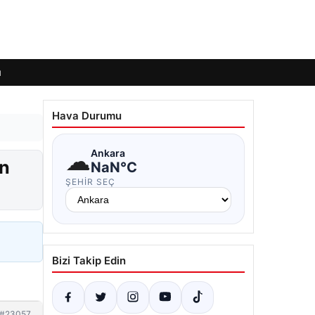
ı
Hava Durumu
☁
Ankara
en
NaN°C
ŞEHIR SEÇ
Bizi Takip Edin
#23057