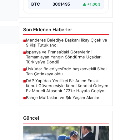
BTC
3091495
▲ +1.00%
Son Eklenen Haberler
Menderes Belediye Başkanı İlkay Çiçek ve
■
9 Kişi Tutuklandı
İspanya ve Fransa’daki Görevlerini
■
Tamamlayan Yangın Söndürme Uçakları
Türkiye’ye Döndü
Üsküdar Belediyesi’nde başkanvekili Sibel
■
Tan Çetinkaya oldu
DAP Yapı’dan Yenilikçi Bir Adım: Emlak
■
Konut Güvencesiyle Kendi Kendini Ödeyen
Ev Modeli Ataşehir 173’te Hayata Geçiyor
Bahçe Mutfakları ve Şık Yaşam Alanları
■
Güncel