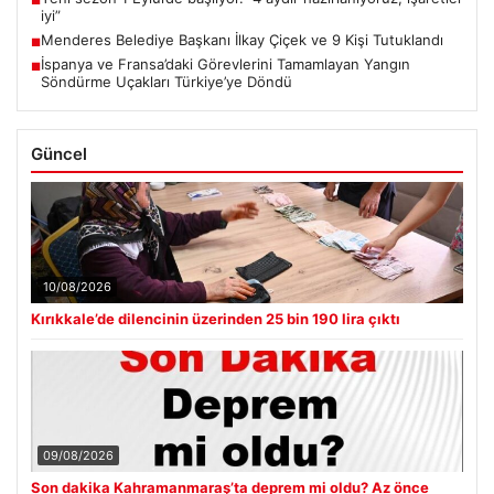
■
iyi”
Menderes Belediye Başkanı İlkay Çiçek ve 9 Kişi Tutuklandı
■
İspanya ve Fransa’daki Görevlerini Tamamlayan Yangın
■
Söndürme Uçakları Türkiye’ye Döndü
Güncel
10/08/2026
Kırıkkale’de dilencinin üzerinden 25 bin 190 lira çıktı
09/08/2026
Son dakika Kahramanmaraş’ta deprem mi oldu? Az önce