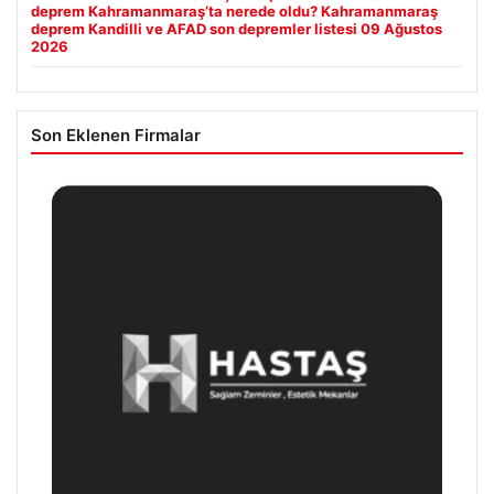
deprem Kahramanmaraş’ta nerede oldu? Kahramanmaraş
deprem Kandilli ve AFAD son depremler listesi 09 Ağustos
2026
Son Eklenen Firmalar