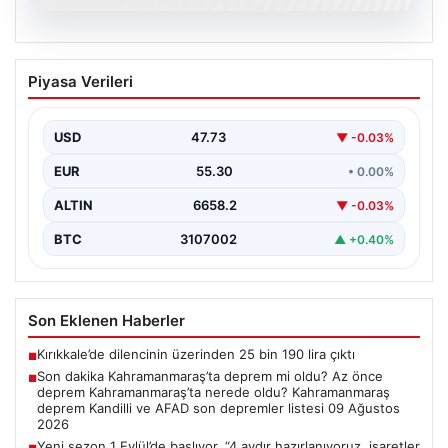
09.08.2026
Son dakika Kahramanmaraş’ta deprem
Piyasa Verileri
mi oldu? Az önce deprem
Kahramanmaraş’ta nerede oldu?
Kahramanmaraş deprem Kandilli ve
USD
47.73
▼ -0.03%
AFAD son depremler listesi 09 Ağustos
EUR
55.30
• 0.00%
2026
ALTIN
6658.2
▼ -0.03%
{"title": "Kahramanmaraş'ta Son Dakika Deprem Haberi
(09 Ağustos 2026)", "content": "09 Ağustos 2026
BTC
3107002
▲ +0.40%
tarihi…
Son Eklenen Haberler
Kırıkkale’de dilencinin üzerinden 25 bin 190 lira çıktı
■
Son dakika Kahramanmaraş’ta deprem mi oldu? Az önce
■
deprem Kahramanmaraş’ta nerede oldu? Kahramanmaraş
deprem Kandilli ve AFAD son depremler listesi 09 Ağustos
2026
Yeni sezon 1 Eylül’de başlıyor. “4 aydır hazırlanıyoruz, işaretler