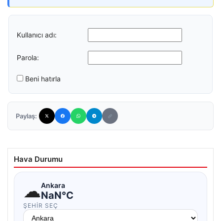
Kullanıcı adı:
Parola:
Beni hatırla
Paylaş:
Hava Durumu
☁
Ankara
NaN°C
ŞEHIR SEÇ