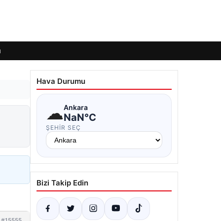
ı
Hava Durumu
☁
Ankara
NaN°C
ŞEHIR SEÇ
Bizi Takip Edin
#15555