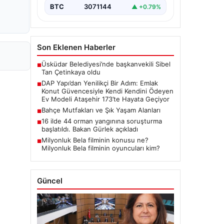
BTC
3071144
▲ +0.79%
Son Eklenen Haberler
Üsküdar Belediyesi’nde başkanvekili Sibel
■
Tan Çetinkaya oldu
DAP Yapı’dan Yenilikçi Bir Adım: Emlak
■
Konut Güvencesiyle Kendi Kendini Ödeyen
Ev Modeli Ataşehir 173’te Hayata Geçiyor
Bahçe Mutfakları ve Şık Yaşam Alanları
■
16 ilde 44 orman yangınına soruşturma
■
başlatıldı. Bakan Gürlek açıkladı
Milyonluk Bela filminin konusu ne?
■
Milyonluk Bela filminin oyuncuları kim?
Güncel