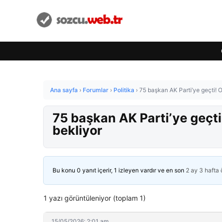
Ana sayfa
›
Forumlar
›
Politika
›
75 başkan AK Parti’ye geçti! Ol
75 başkan AK Parti’ye geçti!
bekliyor
Bu konu 0 yanıt içerir, 1 izleyen vardır ve en son
2 ay 3 hafta
1 yazı görüntüleniyor (toplam 1)
15/05/2026: 2:01 am