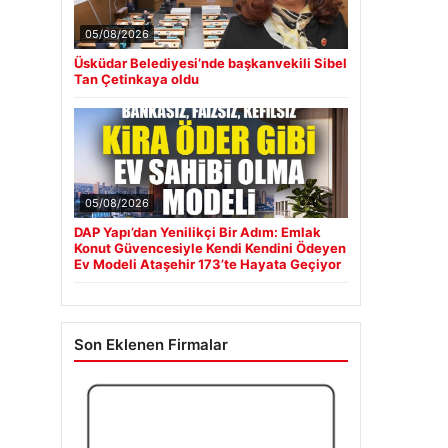
05/08/2026
Üsküdar Belediyesi’nde başkanvekili Sibel
Tan Çetinkaya oldu
05/08/2026
DAP Yapı’dan Yenilikçi Bir Adım: Emlak
Konut Güvencesiyle Kendi Kendini Ödeyen
Ev Modeli Ataşehir 173’te Hayata Geçiyor
Son Eklenen Firmalar