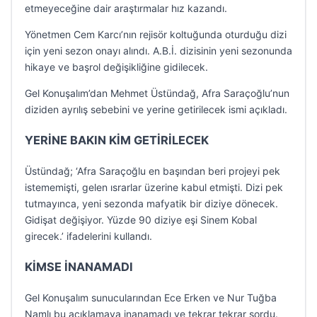
etmeyeceğine dair araştırmalar hız kazandı.
Yönetmen Cem Karcı’nın rejisör koltuğunda oturduğu dizi
için yeni sezon onayı alındı. A.B.İ. dizisinin yeni sezonunda
hikaye ve başrol değişikliğine gidilecek.
Gel Konuşalım’dan Mehmet Üstündağ, Afra Saraçoğlu’nun
diziden ayrılış sebebini ve yerine getirilecek ismi açıkladı.
YERİNE BAKIN KİM GETİRİLECEK
Üstündağ; ‘Afra Saraçoğlu en başından beri projeyi pek
istememişti, gelen ısrarlar üzerine kabul etmişti. Dizi pek
tutmayınca, yeni sezonda mafyatik bir diziye dönecek.
Gidişat değişiyor. Yüzde 90 diziye eşi Sinem Kobal
girecek.’ ifadelerini kullandı.
KİMSE İNANAMADI
Gel Konuşalım sunucularından Ece Erken ve Nur Tuğba
Namlı bu açıklamaya inanamadı ve tekrar tekrar sordu.