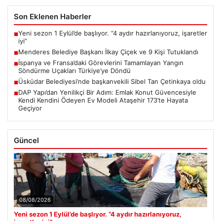
Son Eklenen Haberler
Yeni sezon 1 Eylül’de başlıyor. “4 aydır hazırlanıyoruz, işaretler
■
iyi”
Menderes Belediye Başkanı İlkay Çiçek ve 9 Kişi Tutuklandı
■
İspanya ve Fransa’daki Görevlerini Tamamlayan Yangın
■
Söndürme Uçakları Türkiye’ye Döndü
Üsküdar Belediyesi’nde başkanvekili Sibel Tan Çetinkaya oldu
■
DAP Yapı’dan Yenilikçi Bir Adım: Emlak Konut Güvencesiyle
■
Kendi Kendini Ödeyen Ev Modeli Ataşehir 173’te Hayata
Geçiyor
Güncel
08/08/2026
Yeni sezon 1 Eylül’de başlıyor. “4 aydır hazırlanıyoruz,