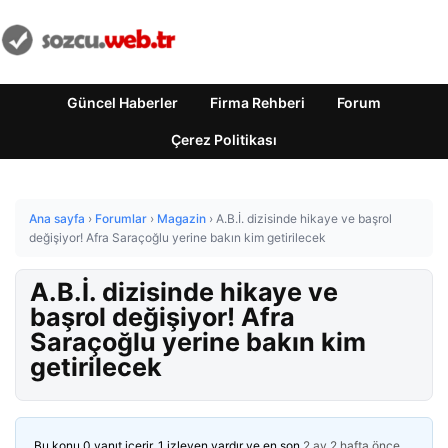
Güncel Haberler
Firma Rehberi
Forum
Çerez Politikası
Ana sayfa
›
Forumlar
›
Magazin
›
A.B.İ. dizisinde hikaye ve başrol
değişiyor! Afra Saraçoğlu yerine bakın kim getirilecek
A.B.İ. dizisinde hikaye ve
başrol değişiyor! Afra
Saraçoğlu yerine bakın kim
getirilecek
Bu konu 0 yanıt içerir, 1 izleyen vardır ve en son
2 ay 2 hafta önce