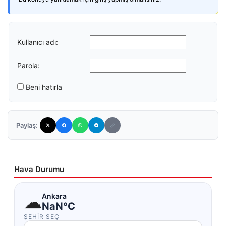
Kullanıcı adı:
Parola:
Beni hatırla
Paylaş:
Hava Durumu
☁
Ankara
NaN°C
ŞEHIR SEÇ