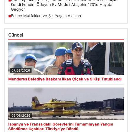
■
Kendi Kendini Ödeyen Ev Modeli Ataşehir 173’te Hayata
Geçiyor
Bahçe Mutfakları ve Şık Yaşam Alanları
■
Güncel
07/08/2026
Menderes Belediye Başkanı İlkay Çiçek ve 9 Kişi Tutuklandı
06/08/2026
İspanya ve Fransa’daki Görevlerini Tamamlayan Yangın
Söndürme Uçakları Türkiye’ye Döndü