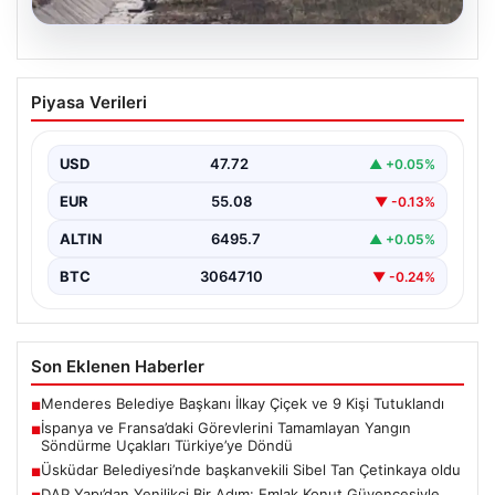
06.08.2026
İspanya ve Fransa’daki Görevlerini
Piyasa Verileri
Tamamlayan Yangın Söndürme Uçakları
Türkiye’ye Döndü
USD
47.72
▲ +0.05%
Orman Genel Müdürlüğü tarafından yapılan açıklamada,
yaz aylarında İspanya ve Fransa’da meydana gelen
EUR
55.08
▼ -0.13%
büyük…
ALTIN
6495.7
▲ +0.05%
BTC
3064710
▼ -0.24%
Son Eklenen Haberler
Menderes Belediye Başkanı İlkay Çiçek ve 9 Kişi Tutuklandı
■
İspanya ve Fransa’daki Görevlerini Tamamlayan Yangın
■
Söndürme Uçakları Türkiye’ye Döndü
Üsküdar Belediyesi’nde başkanvekili Sibel Tan Çetinkaya oldu
■
DAP Yapı’dan Yenilikçi Bir Adım: Emlak Konut Güvencesiyle