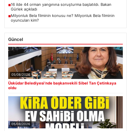
16 ilde 44 orman yangınına soruşturma başlatıldı. Bakan
■
Gürlek açıkladı
Milyonluk Bela filminin konusu ne? Milyonluk Bela filminin
■
oyuncuları kim?
Güncel
05/08/2026
Üsküdar Belediyesi’nde başkanvekili Sibel Tan Çetinkaya
oldu
05/08/2026