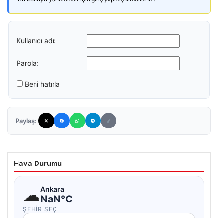
Kullanıcı adı:
Parola:
Beni hatırla
Paylaş:
Hava Durumu
☁
Ankara
NaN°C
ŞEHIR SEÇ