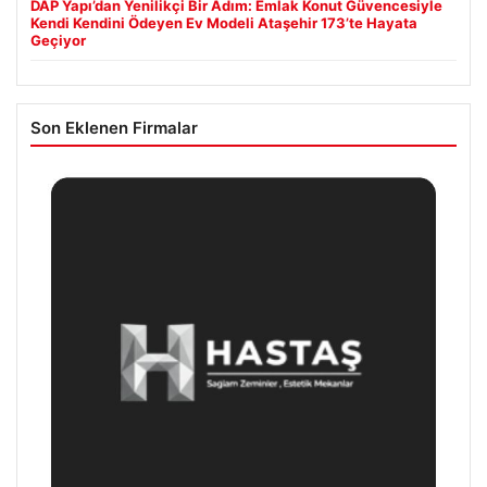
DAP Yapı’dan Yenilikçi Bir Adım: Emlak Konut Güvencesiyle
Kendi Kendini Ödeyen Ev Modeli Ataşehir 173’te Hayata
Geçiyor
Son Eklenen Firmalar