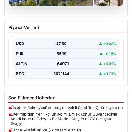
05.08.2026
DAP Yapı’dan Yenilikçi Bir Adım: Emlak
Piyasa Verileri
Konut Güvencesiyle Kendi Kendini
Ödeyen Ev Modeli Ataşehir 173’te
Hayata Geçiyor
USD
47.60
▲ +0.02%
Gayrimenkul sektöründe prestijli ve yenilikçi
EUR
55.19
▲ +0.18%
projeleriyle tanınan DAP Gayrimenkul Geliştirme, dikkat
çekici bir adım…
ALTIN
6497.1
▲ +0.02%
BTC
3071144
▲ +0.79%
Son Eklenen Haberler
Üsküdar Belediyesi’nde başkanvekili Sibel Tan Çetinkaya oldu
■
DAP Yapı’dan Yenilikçi Bir Adım: Emlak Konut Güvencesiyle
■
Kendi Kendini Ödeyen Ev Modeli Ataşehir 173’te Hayata
Geçiyor
Bahçe Mutfakları ve Şık Yaşam Alanları
■