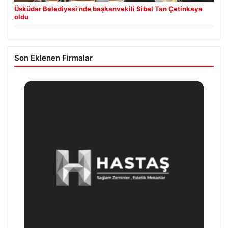
Üsküdar Belediyesi’nde başkanvekili Sibel Tan Çetinkaya
oldu
Son Eklenen Firmalar