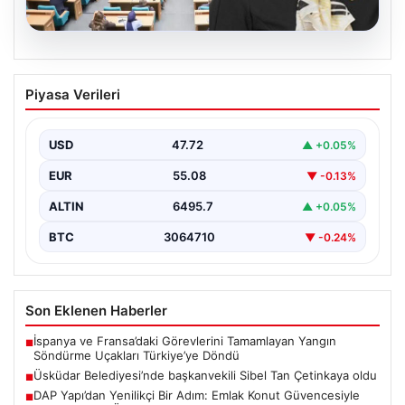
05.08.2026
Üsküdar Belediyesi’nde başkanvekili
Piyasa Verileri
Sibel Tan Çetinkaya oldu
USD
47.72
▲ +0.05%
EUR
55.08
▼ -0.13%
ALTIN
6495.7
▲ +0.05%
BTC
3064710
▼ -0.24%
Son Eklenen Haberler
İspanya ve Fransa’daki Görevlerini Tamamlayan Yangın
■
Söndürme Uçakları Türkiye’ye Döndü
Üsküdar Belediyesi’nde başkanvekili Sibel Tan Çetinkaya oldu
■
DAP Yapı’dan Yenilikçi Bir Adım: Emlak Konut Güvencesiyle
■