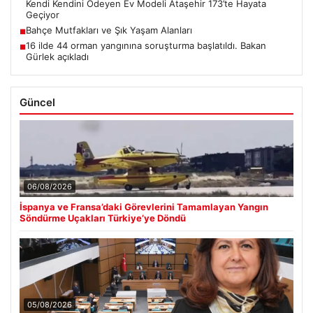
Kendi Kendini Ödeyen Ev Modeli Ataşehir 173’te Hayata
Geçiyor
Bahçe Mutfakları ve Şık Yaşam Alanları
■
16 ilde 44 orman yangınına soruşturma başlatıldı. Bakan
■
Gürlek açıkladı
Güncel
06/08/2026
İspanya ve Fransa’daki Görevlerini Tamamlayan Yangın
Söndürme Uçakları Türkiye’ye Döndü
05/08/2026