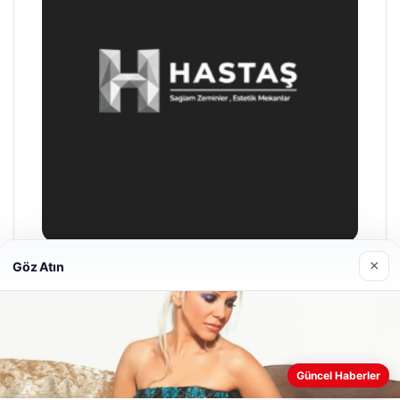
×
Göz Atın
Enes Kaplan Avukatlık Bürosu
28/04/2026
Web sitemizi nasıl kullandığınızı daha iyi anlayabilmek,
Güncel Haberler
deneyiminizi kişiselleştirmek ve geliştirmek amacıyla çerezler