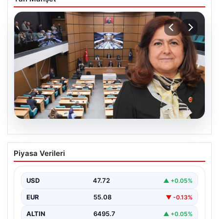
05.08.2026
Üsküdar Belediyesi’nde başkanvekili
Piyasa Verileri
Sibel Tan Çetinkaya oldu
USD
47.72
▲ +0.05%
EUR
55.08
▼ -0.13%
ALTIN
6495.7
▲ +0.05%