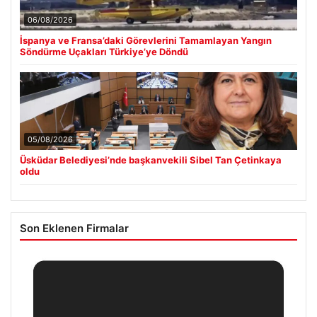
06/08/2026
İspanya ve Fransa’daki Görevlerini Tamamlayan Yangın
Söndürme Uçakları Türkiye’ye Döndü
05/08/2026
Üsküdar Belediyesi’nde başkanvekili Sibel Tan Çetinkaya
oldu
Son Eklenen Firmalar