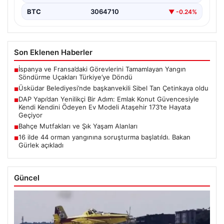
BTC
3064710
▼ -0.24%
Son Eklenen Haberler
İspanya ve Fransa’daki Görevlerini Tamamlayan Yangın
■
Söndürme Uçakları Türkiye’ye Döndü
Üsküdar Belediyesi’nde başkanvekili Sibel Tan Çetinkaya oldu
■
DAP Yapı’dan Yenilikçi Bir Adım: Emlak Konut Güvencesiyle
■
Kendi Kendini Ödeyen Ev Modeli Ataşehir 173’te Hayata
Geçiyor
Bahçe Mutfakları ve Şık Yaşam Alanları
■
16 ilde 44 orman yangınına soruşturma başlatıldı. Bakan
■
Gürlek açıkladı
Güncel