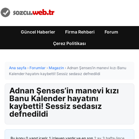
Güncel Haberler
Firma Rehberi
Forum
Çerez Politikası
Ana sayfa
›
Forumlar
›
Magazin
›
Adnan Şenses’in manevi kızı Banu
Kalender hayatını kaybetti! Sessiz sedasız defnedildi
Adnan Şenses’in manevi kızı
Banu Kalender hayatını
kaybetti! Sessiz sedasız
defnedildi
Bu konu 0 yanıt içerir, 1 izleyen vardır ve en son
2 ay 3 hafta önce