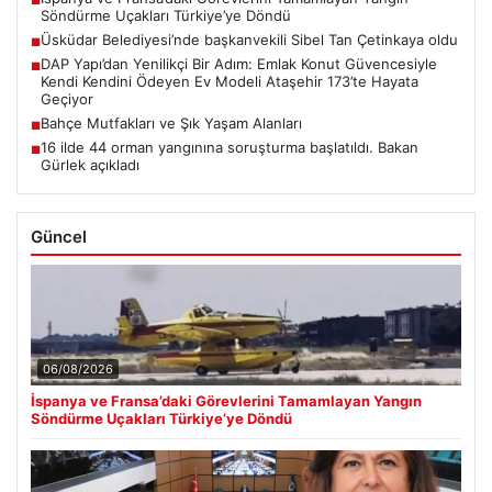
■
Söndürme Uçakları Türkiye’ye Döndü
Üsküdar Belediyesi’nde başkanvekili Sibel Tan Çetinkaya oldu
■
DAP Yapı’dan Yenilikçi Bir Adım: Emlak Konut Güvencesiyle
■
Kendi Kendini Ödeyen Ev Modeli Ataşehir 173’te Hayata
Geçiyor
Bahçe Mutfakları ve Şık Yaşam Alanları
■
16 ilde 44 orman yangınına soruşturma başlatıldı. Bakan
■
Gürlek açıkladı
Güncel
06/08/2026
İspanya ve Fransa’daki Görevlerini Tamamlayan Yangın
Söndürme Uçakları Türkiye’ye Döndü