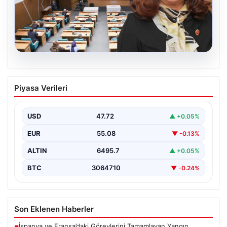
05.08.2026
Üsküdar Belediyesi’nde başkanvekili
Piyasa Verileri
Sibel Tan Çetinkaya oldu
USD
47.72
▲ +0.05%
EUR
55.08
▼ -0.13%
ALTIN
6495.7
▲ +0.05%
BTC
3064710
▼ -0.24%
Son Eklenen Haberler
İspanya ve Fransa’daki Görevlerini Tamamlayan Yangın