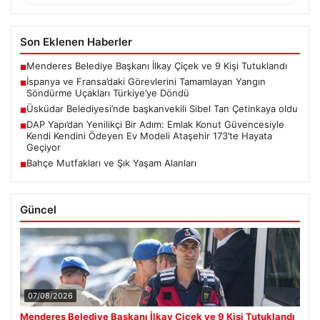
Son Eklenen Haberler
Menderes Belediye Başkanı İlkay Çiçek ve 9 Kişi Tutuklandı
■
İspanya ve Fransa’daki Görevlerini Tamamlayan Yangın
■
Söndürme Uçakları Türkiye’ye Döndü
Üsküdar Belediyesi’nde başkanvekili Sibel Tan Çetinkaya oldu
■
DAP Yapı’dan Yenilikçi Bir Adım: Emlak Konut Güvencesiyle
■
Kendi Kendini Ödeyen Ev Modeli Ataşehir 173’te Hayata
Geçiyor
Bahçe Mutfakları ve Şık Yaşam Alanları
■
Güncel
07/08/2026
Menderes Belediye Başkanı İlkay Çiçek ve 9 Kişi Tutuklandı