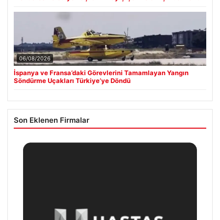
06/08/2026
İspanya ve Fransa’daki Görevlerini Tamamlayan Yangın
Söndürme Uçakları Türkiye’ye Döndü
Son Eklenen Firmalar