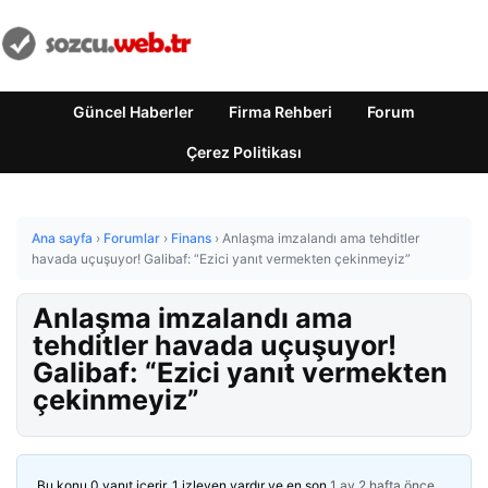
Güncel Haberler
Firma Rehberi
Forum
Çerez Politikası
Ana sayfa
›
Forumlar
›
Finans
›
Anlaşma imzalandı ama tehditler
havada uçuşuyor! Galibaf: “Ezici yanıt vermekten çekinmeyiz”
Anlaşma imzalandı ama
tehditler havada uçuşuyor!
Galibaf: “Ezici yanıt vermekten
çekinmeyiz”
Bu konu 0 yanıt içerir, 1 izleyen vardır ve en son
1 ay 2 hafta önce