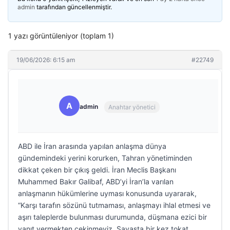
admin
tarafından güncellenmiştir.
1 yazı görüntüleniyor (toplam 1)
19/06/2026: 6:15 am
#22749
A
admin
Anahtar yönetici
ABD ile İran arasında yapılan anlaşma dünya
gündemindeki yerini korurken, Tahran yönetiminden
dikkat çeken bir çıkış geldi. İran Meclis Başkanı
Muhammed Bakır Galibaf, ABD’yi İran’la varılan
anlaşmanın hükümlerine uyması konusunda uyararak,
“Karşı tarafın sözünü tutmaması, anlaşmayı ihlal etmesi ve
aşırı taleplerde bulunması durumunda, düşmana ezici bir
yanıt vermekten çekinmeyiz. Savaşta bir kez tokat