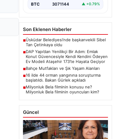
yenilikçi projeleriyle tanınan DAP
BTC
3071144
▲ +0.79%
Gayrimenkul Geliştirme, dikkat çekici
bir adım…
Son Eklenen Haberler
Üsküdar Belediyesi’nde başkanvekili Sibel
■
Tan Çetinkaya oldu
DAP Yapı’dan Yenilikçi Bir Adım: Emlak
■
Konut Güvencesiyle Kendi Kendini Ödeyen
Ev Modeli Ataşehir 173’te Hayata Geçiyor
Bahçe Mutfakları ve Şık Yaşam Alanları
■
16 ilde 44 orman yangınına soruşturma
■
başlatıldı. Bakan Gürlek açıkladı
Milyonluk Bela filminin konusu ne?
■
Milyonluk Bela filminin oyuncuları kim?
Güncel