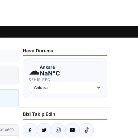
ı
Hava Durumu
☁
Ankara
NaN°C
ŞEHIR SEÇ
Bizi Takip Edin
#14699