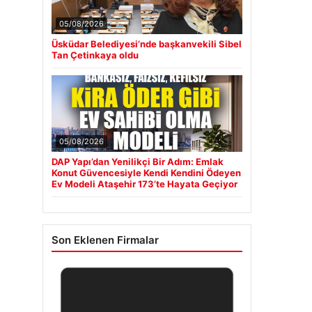
05/08/2026
Üsküdar Belediyesi’nde başkanvekili Sibel
Tan Çetinkaya oldu
05/08/2026
DAP Yapı’dan Yenilikçi Bir Adım: Emlak
Konut Güvencesiyle Kendi Kendini Ödeyen
Ev Modeli Ataşehir 173’te Hayata Geçiyor
Son Eklenen Firmalar