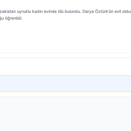
Kazakistan uyruklu kadın evinde ölü bulundu. Darya Öztürk’ün evli old
u öğrenildi.