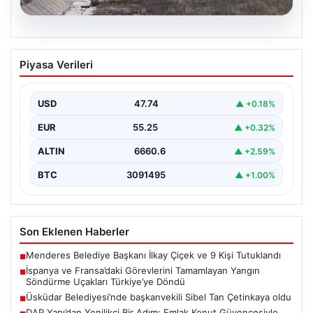
06.08.2026
İspanya ve Fransa’daki Görevlerini
Piyasa Verileri
Tamamlayan Yangın Söndürme Uçakları
Türkiye’ye Döndü
USD
47.74
▲ +0.18%
Orman Genel Müdürlüğü tarafından yapılan açıklamada,
yaz aylarında İspanya ve Fransa’da meydana gelen
EUR
55.25
▲ +0.32%
büyük…
ALTIN
6660.6
▲ +2.59%
BTC
3091495
▲ +1.00%
Son Eklenen Haberler
Menderes Belediye Başkanı İlkay Çiçek ve 9 Kişi Tutuklandı
■
İspanya ve Fransa’daki Görevlerini Tamamlayan Yangın
■
Söndürme Uçakları Türkiye’ye Döndü
Üsküdar Belediyesi’nde başkanvekili Sibel Tan Çetinkaya oldu
■
DAP Yapı’dan Yenilikçi Bir Adım: Emlak Konut Güvencesiyle