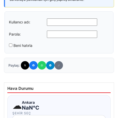
Kullanıcı adı:
Parola:
Beni hatırla
Paylaş:
Hava Durumu
☁
Ankara
NaN°C
ŞEHIR SEÇ