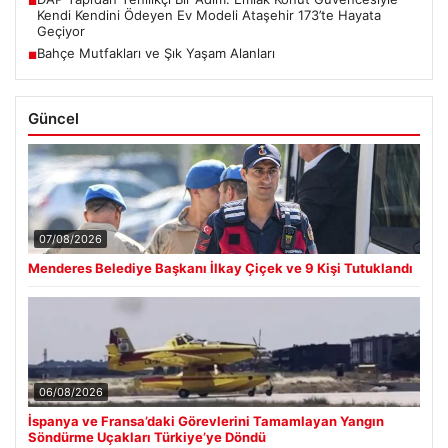
■
Kendi Kendini Ödeyen Ev Modeli Ataşehir 173’te Hayata
Geçiyor
Bahçe Mutfakları ve Şık Yaşam Alanları
■
Güncel
07/08/2026
Menderes Belediye Başkanı İlkay Çiçek ve 9 Kişi Tutuklandı
06/08/2026
İspanya ve Fransa’daki Görevlerini Tamamlayan Yangın
Söndürme Uçakları Türkiye’ye Döndü