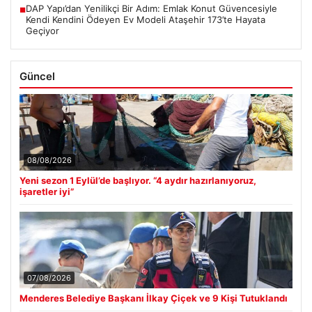
DAP Yapı’dan Yenilikçi Bir Adım: Emlak Konut Güvencesiyle
■
Kendi Kendini Ödeyen Ev Modeli Ataşehir 173’te Hayata
Geçiyor
Güncel
08/08/2026
Yeni sezon 1 Eylül’de başlıyor. “4 aydır hazırlanıyoruz,
işaretler iyi”
07/08/2026
Menderes Belediye Başkanı İlkay Çiçek ve 9 Kişi Tutuklandı