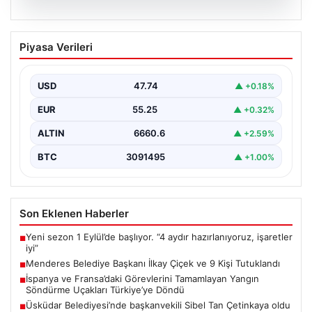
07.08.2026
Menderes Belediye Başkanı İlkay Çiçek
Piyasa Verileri
ve 9 Kişi Tutuklandı
İzmir'in Menderes ilçesinde, belediye başkanı İlkay
Çiçek'in de aralarında bulunduğu isimlere yönelik
USD
47.74
▲ +0.18%
yürütülen kapsamlı…
EUR
55.25
▲ +0.32%
ALTIN
6660.6
▲ +2.59%
BTC
3091495
▲ +1.00%
Son Eklenen Haberler
Yeni sezon 1 Eylül’de başlıyor. “4 aydır hazırlanıyoruz, işaretler
■
iyi”
Menderes Belediye Başkanı İlkay Çiçek ve 9 Kişi Tutuklandı
■
İspanya ve Fransa’daki Görevlerini Tamamlayan Yangın
■
Söndürme Uçakları Türkiye’ye Döndü
Üsküdar Belediyesi’nde başkanvekili Sibel Tan Çetinkaya oldu
■