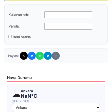
Kullanıcı adı:
Parola:
Beni hatırla
Paylaş:
Hava Durumu
☁
Ankara
NaN°C
ŞEHIR SEÇ