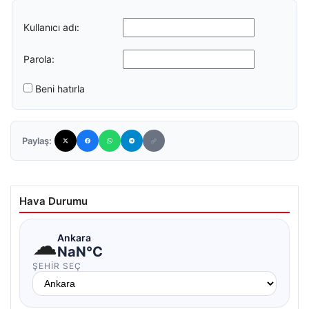
Kullanıcı adı:
Parola:
Beni hatırla
Paylaş:
Hava Durumu
☁
Ankara
NaN°C
ŞEHIR SEÇ