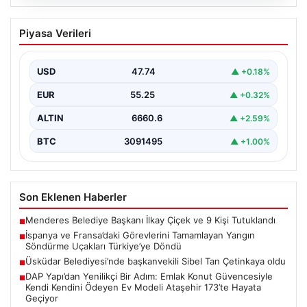
06.08.2026
İspanya ve Fransa’daki Görevlerini
Piyasa Verileri
Tamamlayan Yangın Söndürme Uçakları
Türkiye’ye Döndü
USD
47.74
▲ +0.18%
Orman Genel Müdürlüğü tarafından yapılan açıklamada,
yaz aylarında İspanya ve Fransa’da meydana gelen
EUR
55.25
▲ +0.32%
büyük…
ALTIN
6660.6
▲ +2.59%
BTC
3091495
▲ +1.00%
Son Eklenen Haberler
Menderes Belediye Başkanı İlkay Çiçek ve 9 Kişi Tutuklandı
■
İspanya ve Fransa’daki Görevlerini Tamamlayan Yangın
■
Söndürme Uçakları Türkiye’ye Döndü
Üsküdar Belediyesi’nde başkanvekili Sibel Tan Çetinkaya oldu
■
DAP Yapı’dan Yenilikçi Bir Adım: Emlak Konut Güvencesiyle
■
Kendi Kendini Ödeyen Ev Modeli Ataşehir 173’te Hayata
Geçiyor