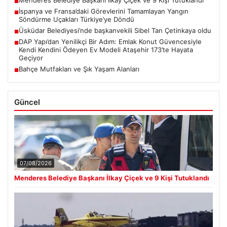
Menderes Belediye Başkanı İlkay Çiçek ve 9 Kişi Tutuklandı
■
İspanya ve Fransa’daki Görevlerini Tamamlayan Yangın
■
Söndürme Uçakları Türkiye’ye Döndü
Üsküdar Belediyesi’nde başkanvekili Sibel Tan Çetinkaya oldu
■
DAP Yapı’dan Yenilikçi Bir Adım: Emlak Konut Güvencesiyle
■
Kendi Kendini Ödeyen Ev Modeli Ataşehir 173’te Hayata
Geçiyor
Bahçe Mutfakları ve Şık Yaşam Alanları
■
Güncel
07/08/2026
Menderes Belediye Başkanı İlkay Çiçek ve 9 Kişi Tutuklandı