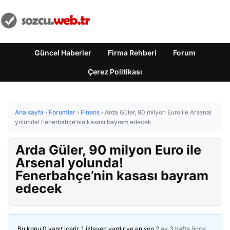
Güncel Haberler
Firma Rehberi
Forum
Çerez Politikası
Ana sayfa
›
Forumlar
›
Finans
›
Arda Güler, 90 milyon Euro ile Arsenal
yolunda! Fenerbahçe’nin kasası bayram edecek
Arda Güler, 90 milyon Euro ile
Arsenal yolunda!
Fenerbahçe’nin kasası bayram
edecek
Bu konu 0 yanıt içerir, 1 izleyen vardır ve en son
2 ay 3 hafta önce