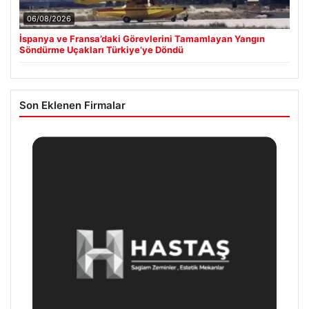
06/08/2026
İspanya ve Fransa’daki Görevlerini Tamamlayan Yangın
Söndürme Uçakları Türkiye’ye Döndü
Son Eklenen Firmalar