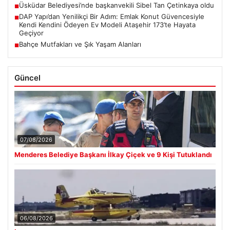
Üsküdar Belediyesi’nde başkanvekili Sibel Tan Çetinkaya oldu
■
DAP Yapı’dan Yenilikçi Bir Adım: Emlak Konut Güvencesiyle
■
Kendi Kendini Ödeyen Ev Modeli Ataşehir 173’te Hayata
Geçiyor
Bahçe Mutfakları ve Şık Yaşam Alanları
■
Güncel
07/08/2026
Menderes Belediye Başkanı İlkay Çiçek ve 9 Kişi Tutuklandı
06/08/2026