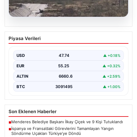
06.08.2026
İspanya ve Fransa’daki Görevlerini
Piyasa Verileri
Tamamlayan Yangın Söndürme Uçakları
Türkiye’ye Döndü
USD
47.74
▲ +0.18%
Orman Genel Müdürlüğü tarafından yapılan açıklamada,
yaz aylarında İspanya ve Fransa’da meydana gelen
EUR
55.25
▲ +0.32%
büyük…
ALTIN
6660.6
▲ +2.59%
BTC
3091495
▲ +1.00%
Son Eklenen Haberler
Menderes Belediye Başkanı İlkay Çiçek ve 9 Kişi Tutuklandı
■
İspanya ve Fransa’daki Görevlerini Tamamlayan Yangın
■
Söndürme Uçakları Türkiye’ye Döndü