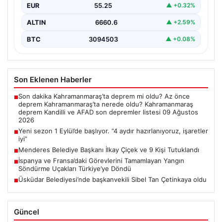
EUR
55.25
▲ +0.32%
ALTIN
6660.6
▲ +2.59%
BTC
3094503
▲ +0.08%
Son Eklenen Haberler
Son dakika Kahramanmaraş’ta deprem mi oldu? Az önce
■
deprem Kahramanmaraş’ta nerede oldu? Kahramanmaraş
deprem Kandilli ve AFAD son depremler listesi 09 Ağustos
2026
Yeni sezon 1 Eylül’de başlıyor. “4 aydır hazırlanıyoruz, işaretler
■
iyi”
Menderes Belediye Başkanı İlkay Çiçek ve 9 Kişi Tutuklandı
■
İspanya ve Fransa’daki Görevlerini Tamamlayan Yangın
■
Söndürme Uçakları Türkiye’ye Döndü
Üsküdar Belediyesi’nde başkanvekili Sibel Tan Çetinkaya oldu
■
Güncel