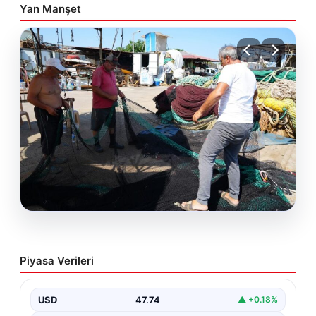
Yan Manşet
08.08.2026
Yeni sezon 1 Eylül’de başlıyor. “4 aydır
Piyasa Verileri
hazırlanıyoruz, işaretler iyi”
USD
47.74
▲ +0.18%