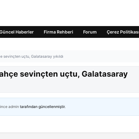
Güncel Haberler
Firma Rehberi
Forum
Çerez Politikas
e sevinçten uçtu, Galatasaray yıkıldı
bahçe sevinçten uçtu, Galatasaray
 önce
admin
tarafından güncellenmiştir.