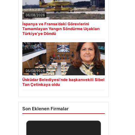
06/08/2026
İspanya ve Fransa’daki Görevlerini
Tamamlayan Yangın Söndürme Uçakları
Türkiye’ye Döndü
05/08/2026
Üsküdar Belediyesi’nde başkanvekili Sibel
Tan Çetinkaya oldu
Son Eklenen Firmalar