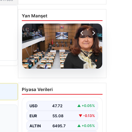
Yan Manşet
05.08.2026
Üsküdar Belediyesi’nde
Piyasa Verileri
başkanvekili Sibel Tan
Çetinkaya oldu
USD
47.72
▲ +0.05%
EUR
55.08
▼ -0.13%
ALTIN
6495.7
▲ +0.05%