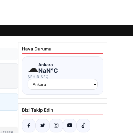
ı
Hava Durumu
☁
Ankara
NaN°C
ŞEHIR SEÇ
Bizi Takip Edin
#17639