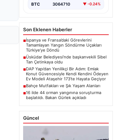
BTC
3064710
▼ -0.24%
Son Eklenen Haberler
İspanya ve Fransa’daki Görevlerini
■
Tamamlayan Yangın Söndürme Uçakları
Türkiye’ye Döndü
Üsküdar Belediyesi’nde başkanvekili Sibel
■
Tan Çetinkaya oldu
DAP Yapı’dan Yenilikçi Bir Adım: Emlak
■
Konut Güvencesiyle Kendi Kendini Ödeyen
Ev Modeli Ataşehir 173’te Hayata Geçiyor
Bahçe Mutfakları ve Şık Yaşam Alanları
■
16 ilde 44 orman yangınına soruşturma
■
başlatıldı. Bakan Gürlek açıkladı
Güncel