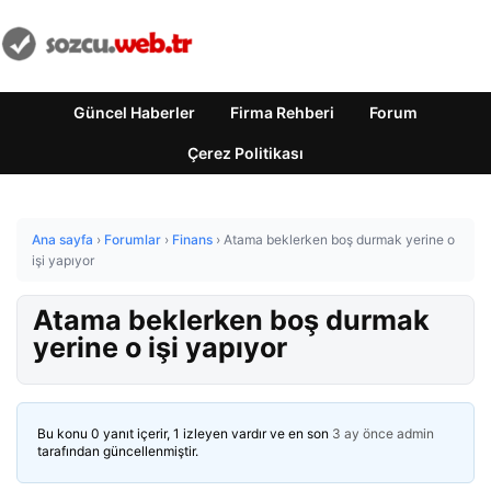
Güncel Haberler
Firma Rehberi
Forum
Çerez Politikası
Ana sayfa
›
Forumlar
›
Finans
›
Atama beklerken boş durmak yerine o
işi yapıyor
Atama beklerken boş durmak
yerine o işi yapıyor
Bu konu 0 yanıt içerir, 1 izleyen vardır ve en son
3 ay önce
admin
tarafından güncellenmiştir.