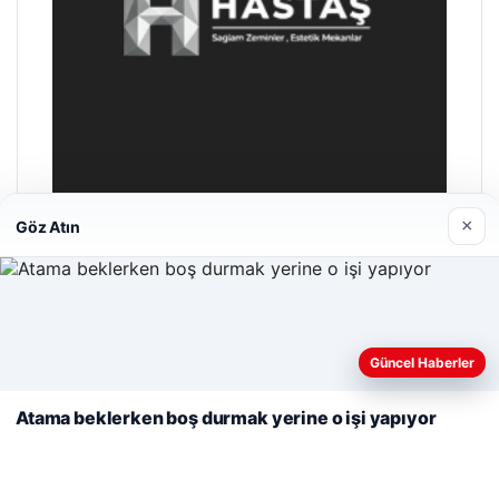
×
Göz Atın
Hastaş Beton
26/05/2026
Web sitemizi nasıl kullandığınızı daha iyi anlayabilmek,
deneyiminizi kişiselleştirmek ve geliştirmek amacıyla çerezler
Güncel Haberler
kullanıyoruz.
Çerez Politikamız
Atama beklerken boş durmak yerine o işi yapıyor
Reddet
Kabul Et
© 2026 Sözcü Web