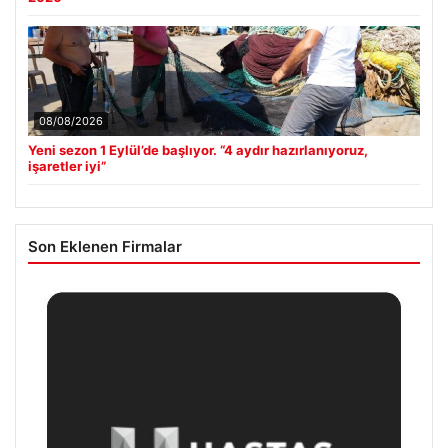
08/08/2026
Yeni sezon 1 Eylül’de başlıyor. “4 aydır hazırlanıyoruz,
işaretler iyi”
Son Eklenen Firmalar