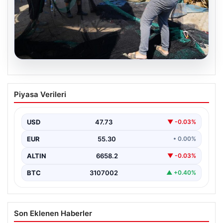
08.08.2026
Yeni sezon 1 Eylül’de başlıyor. “4 aydır
Piyasa Verileri
hazırlanıyoruz, işaretler iyi”
USD
47.73
▼ -0.03%
EUR
55.30
• 0.00%
ALTIN
6658.2
▼ -0.03%
BTC
3107002
▲ +0.40%
Son Eklenen Haberler