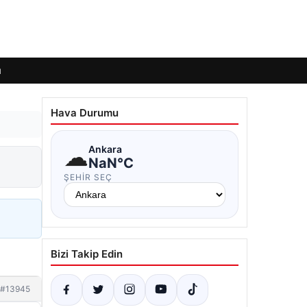
ı
Hava Durumu
☁
Ankara
NaN°C
ŞEHIR SEÇ
Bizi Takip Edin
#13945