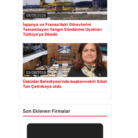
06/08/2026
İspanya ve Fransa’daki Görevlerini
Tamamlayan Yangın Söndürme Uçakları
Türkiye’ye Döndü
05/08/2026
Üsküdar Belediyesi’nde başkanvekili Sibel
Tan Çetinkaya oldu
Son Eklenen Firmalar