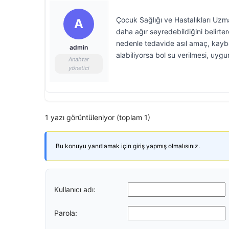
Çocuk Sağlığı ve Hastalıkları Uzm
A
daha ağır seyredebildiğini belirte
nedenle tedavide asıl amaç, kaybe
admin
alabiliyorsa bol su verilmesi, uyg
Anahtar
yönetici
1 yazı görüntüleniyor (toplam 1)
Bu konuyu yanıtlamak için giriş yapmış olmalısınız.
Kullanıcı adı:
Parola: