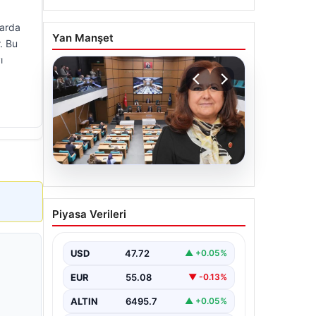
larda
Yan Manşet
. Bu
ı
05.08.2026
Üsküdar Belediyesi’nde
Piyasa Verileri
başkanvekili Sibel Tan
Çetinkaya oldu
USD
47.72
▲ +0.05%
EUR
55.08
▼ -0.13%
ALTIN
6495.7
▲ +0.05%