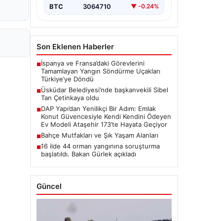
BTC
3064710
▼ -0.24%
Son Eklenen Haberler
İspanya ve Fransa’daki Görevlerini
■
Tamamlayan Yangın Söndürme Uçakları
Türkiye’ye Döndü
Üsküdar Belediyesi’nde başkanvekili Sibel
■
Tan Çetinkaya oldu
DAP Yapı’dan Yenilikçi Bir Adım: Emlak
■
Konut Güvencesiyle Kendi Kendini Ödeyen
Ev Modeli Ataşehir 173’te Hayata Geçiyor
Bahçe Mutfakları ve Şık Yaşam Alanları
■
16 ilde 44 orman yangınına soruşturma
■
başlatıldı. Bakan Gürlek açıkladı
Güncel