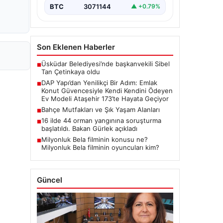
yenilikçi projeleriyle tanınan DAP
BTC
3071144
▲ +0.79%
Gayrimenkul Geliştirme, dikkat çekici
bir adım…
Son Eklenen Haberler
Üsküdar Belediyesi’nde başkanvekili Sibel
■
Tan Çetinkaya oldu
DAP Yapı’dan Yenilikçi Bir Adım: Emlak
■
Konut Güvencesiyle Kendi Kendini Ödeyen
Ev Modeli Ataşehir 173’te Hayata Geçiyor
Bahçe Mutfakları ve Şık Yaşam Alanları
■
16 ilde 44 orman yangınına soruşturma
■
başlatıldı. Bakan Gürlek açıkladı
Milyonluk Bela filminin konusu ne?
■
Milyonluk Bela filminin oyuncuları kim?
Güncel