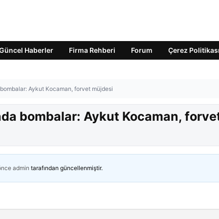
Güncel Haberler
Firma Rehberi
Forum
Çerez Politikas
a bombalar: Aykut Kocaman, forvet müjdesi
ında bombalar: Aykut Kocaman, forve
 önce
admin
tarafından güncellenmiştir.