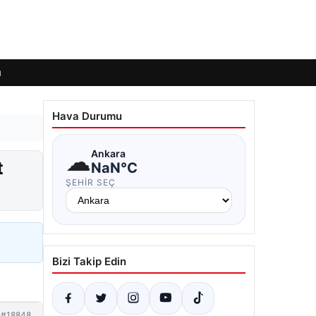
ı
Hava Durumu
☁
Ankara
t
NaN°C
ŞEHIR SEÇ
Bizi Takip Edin
#18848