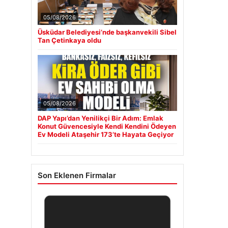
05/08/2026
Üsküdar Belediyesi’nde başkanvekili Sibel
Tan Çetinkaya oldu
05/08/2026
DAP Yapı’dan Yenilikçi Bir Adım: Emlak
Konut Güvencesiyle Kendi Kendini Ödeyen
Ev Modeli Ataşehir 173’te Hayata Geçiyor
Son Eklenen Firmalar