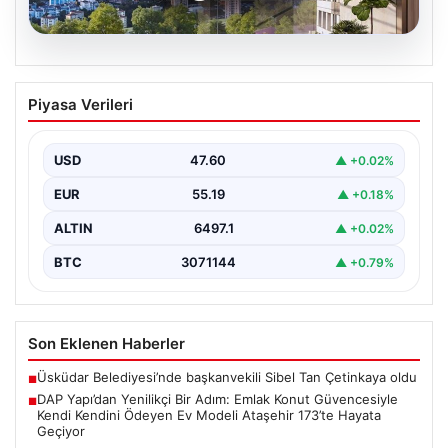
05.08.2026
DAP Yapı’dan Yenilikçi Bir Adım: Emlak
Piyasa Verileri
Konut Güvencesiyle Kendi Kendini
Ödeyen Ev Modeli Ataşehir 173’te
Hayata Geçiyor
USD
47.60
▲ +0.02%
Gayrimenkul sektöründe prestijli ve yenilikçi
EUR
55.19
▲ +0.18%
projeleriyle tanınan DAP Gayrimenkul Geliştirme, dikkat
çekici bir adım…
ALTIN
6497.1
▲ +0.02%
BTC
3071144
▲ +0.79%
Son Eklenen Haberler
Üsküdar Belediyesi’nde başkanvekili Sibel Tan Çetinkaya oldu
■
DAP Yapı’dan Yenilikçi Bir Adım: Emlak Konut Güvencesiyle
■
Kendi Kendini Ödeyen Ev Modeli Ataşehir 173’te Hayata
Geçiyor