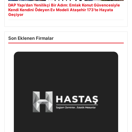
DAP Yapı’dan Yenilikçi Bir Adım: Emlak Konut Güvencesiyle
Kendi Kendini Ödeyen Ev Modeli Ataşehir 173’te Hayata
Geçiyor
Son Eklenen Firmalar