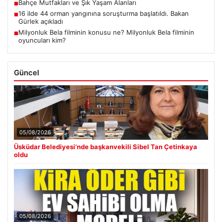
Bahçe Mutfakları ve Şık Yaşam Alanları
■
16 ilde 44 orman yangınına soruşturma başlatıldı. Bakan
■
Gürlek açıkladı
Milyonluk Bela filminin konusu ne? Milyonluk Bela filminin
■
oyuncuları kim?
Güncel
05/08/2026
Üsküdar Belediyesi’nde başkanvekili Sibel Tan Çetinkaya
oldu
05/08/2026