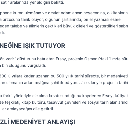
atır aralarında yer aldığını belirtti.
üphane kuran ulemânın ve devlet adamlarının heyecanına, o kitapların
ma arzusuna tanık oluyor; o günün şartlarında, bir el yazması esere
den talebe ve âlimlerin çektikleri büyük çileleri ve gösterdikleri sabrı
dı.
ENEĞİNE IŞIK TUTUYOR
ön verir.” düsturunu hatırlatan Ersoy, projenin Osmanlı’daki ‘ilimde süre
 biri olduğunu vurguladı.
800’lü yıllara kadar uzanan bu 500 yıllık tarihî süreçte, bir medeniyet
tan ulemanın adanmışlığına şahitlik ediyoruz.” sözleriyle projenin tarihî
ı farklı yönleriyle ele alma fırsatı sunduğunu kaydeden Ersoy, külliyat
se teşkilatı, kitap kültürü, tasavvuf çevreleri ve sosyal tarih alanların
ılar aralayacağını dile getirdi.
EZLİ MEDENİYET ANLAYIŞI