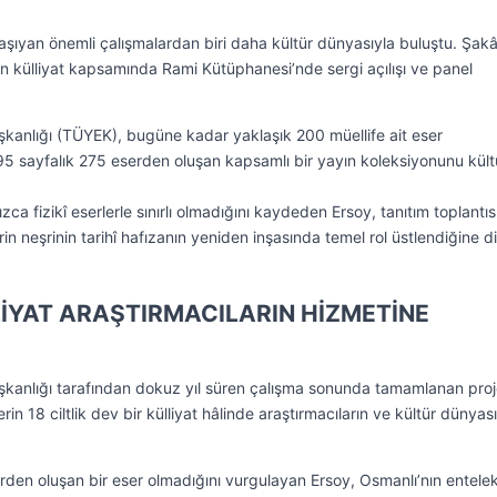
taşıyan önemli çalışmalardan biri daha kültür dünyasıyla buluştu. Şakâ’
n külliyat kapsamında Rami Kütüphanesi’nde sergi açılışı ve panel
kanlığı (TÜYEK), bugüne kadar yaklaşık 200 müellife ait eser
95 sayfalık 275 eserden oluşan kapsamlı bir yayın koleksiyonunu kült
zca fizikî eserlerle sınırlı olmadığını kaydeden Ersoy, tanıtım toplantı
 neşrinin tarihî hafızanın yeniden inşasında temel rol üstlendiğine d
LİYAT ARAŞTIRMACILARIN HİZMETİNE
kanlığı tarafından dokuz yıl süren çalışma sonunda tamamlanan pro
serin 18 ciltlik dev bir külliyat hâlinde araştırmacıların ve kültür dünyas
erden oluşan bir eser olmadığını vurgulayan Ersoy, Osmanlı’nın entele