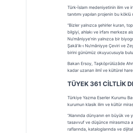
Türk-İslam medeniyetinin ilim ve i
tanıtımı yapılan projenin bu köklü
“Bizler yalnızca şehirler kuran, t
bilgiyi, ahlakı ve irfanı merkeze al
Nu‘mâniyye’nin yalnızca bir biyogra
Şakâ’ik-ı Nu‘mâniyye Çeviri ve Zeyi
birini günümüz okuyucusuyla buluş
Bakan Ersoy, Taşköprülüzâde Ahme
kadar uzanan ilmî ve kültürel hareke
TÜYEK 361 CİLTLİK 
Türkiye Yazma Eserler Kurumu Baş
kurumun klasik ilim ve kültür mira
“Alanında dünyanın en büyük ve ye
tasavvuf ve düşünce mirasımıza a
raflarında, kataloglarında ve dijital