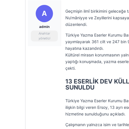
Geçmişin ilmî birikimini geleceğe 
A
Nu‘mâniyye ve Zeyillerini kapsaya
düzenlendi.
admin
Anahtar
Türkiye Yazma Eserler Kurumu Baş
yönetici
yayımlayarak 361 cilt ve 247 bin 
hayatına kazandırdı.
Kültürel mirasın korunmasının yalnı
yaptığı konuşmada, yazma eserlerin
çekti.
13 ESERLİK DEV KÜL
SUNULDU
Türkiye Yazma Eserler Kurumu Baş
ilişkin bilgi veren Ersoy, 13 ayrı e
hizmetine sunulduğunu açıkladı.
Çalışmanın yalnızca isim ve tarihl