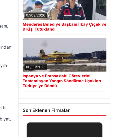
n
07/08/2026
Menderes Belediye Başkanı İlkay Çiçek ve
sanı,
9 Kişi Tutuklandı
rından
yıla
06/08/2026
İspanya ve Fransa’daki Görevlerini
Tamamlayan Yangın Söndürme Uçakları
Türkiye’ye Döndü
tti:
Son Eklenen Firmalar
biyat,