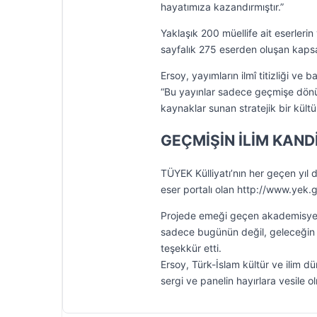
hayatımıza kazandırmıştır.”
Yaklaşık 200 müellife ait eserleri
sayfalık 275 eserden oluşan kapsa
Ersoy, yayımların ilmî titizliği ve
“Bu yayınlar sadece geçmişe dönü
kaynaklar sunan stratejik bir kült
GEÇMİŞİN İLİM KANDİ
TÜYEK Külliyatı’nın her geçen yıl
eser portalı olan http://www.yek.g
Projede emeği geçen akademisyenl
sadece bugünün değil, geleceğin il
teşekkür etti.
Ersoy, Türk-İslam kültür ve ilim d
sergi ve panelin hayırlara vesile 