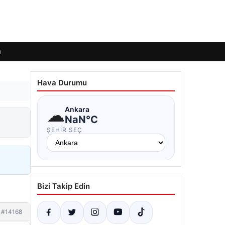
ı
Hava Durumu
☁
Ankara
NaN°C
ŞEHIR SEÇ
Bizi Takip Edin
#14168