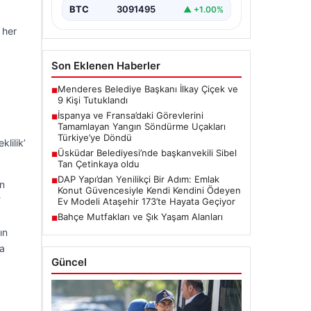
BTC
3091495
▲ +1.00%
 her
Son Eklenen Haberler
Menderes Belediye Başkanı İlkay Çiçek ve
■
9 Kişi Tutuklandı
İspanya ve Fransa’daki Görevlerini
■
Tamamlayan Yangın Söndürme Uçakları
Türkiye’ye Döndü
klilik’
Üsküdar Belediyesi’nde başkanvekili Sibel
■
Tan Çetinkaya oldu
DAP Yapı’dan Yenilikçi Bir Adım: Emlak
■
in
Konut Güvencesiyle Kendi Kendini Ödeyen
Ev Modeli Ataşehir 173’te Hayata Geçiyor
Bahçe Mutfakları ve Şık Yaşam Alanları
■
ın
da
Güncel