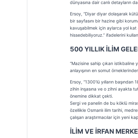
dünyasına dair canlı detayların da s
Ersoy, “Diyar diyar dolaşarak küt
bir sayfasını bir hazine gibi koru
kavuşabilmek için aylarca yol kat e
hissedebiliyoruz.” ifadelerini kullan
500 YILLIK İLİM GEL
“Mazisine sahip çıkan istikbaline y
anlayışının en somut örneklerinden
Ersoy, “1300’lü yılların başından 1
zihin inşasına ve o zihni ayakta tu
önemine dikkat çekti.
Sergi ve panelin de bu köklü miras
özellikle Osmanlı ilim tarihi, medre
çalışan araştırmacılar için yeni kap
İLİM VE İRFAN MERK