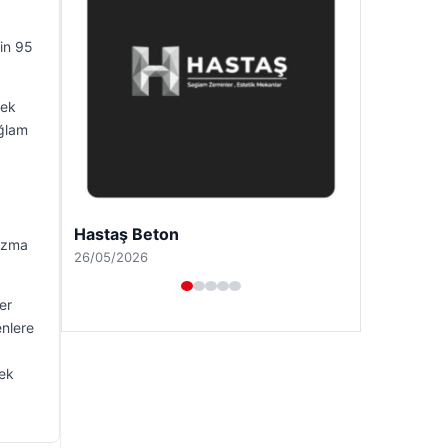
bin 95
rek
ağlam
Hastaş Beton
yazma
26/05/2026
er
enlere
rek