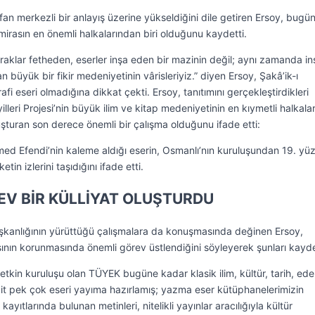
rfan merkezli bir anlayış üzerine yükseldiğini dile getiren Ersoy, bugü
 mirasın en önemli halkalarından biri olduğunu kaydetti.
opraklar fetheden, eserler inşa eden bir mazinin değil; aynı zamanda in
an büyük bir fikir medeniyetinin vârisleriyiz.” diyen Ersoy, Şakâ’ik-ı
fi eseri olmadığına dikkat çekti. Ersoy, tanıtımını gerçekleştirdikleri
lleri Projesi’nin büyük ilim ve kitap medeniyetinin en kıymetli halkala
turan son derece önemli bir çalışma olduğunu ifade etti:
d Efendi’nin kaleme aldığı eserin, Osmanlı’nın kuruluşundan 19. yüz
tin izlerini taşıdığını ifade etti.
DEV BİR KÜLLİYAT OLUŞTURDU
kanlığının yürüttüğü çalışmalara da konuşmasında değinen Ersoy,
sının korunmasında önemli görev üstlendiğini söyleyerek şunları kayde
tkin kuruluşu olan TÜYEK bugüne kadar klasik ilim, kültür, tarih, ede
it pek çok eseri yayıma hazırlamış; yazma eser kütüphanelerimizin
 kayıtlarında bulunan metinleri, nitelikli yayınlar aracılığıyla kültür