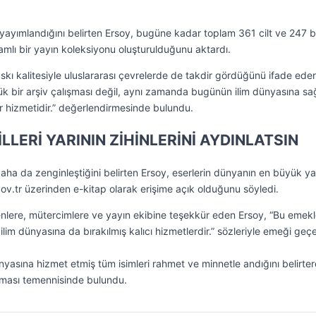
n yayımlandığını belirten Ersoy, bugüne kadar toplam 361 cilt ve 247 
mlı bir yayın koleksiyonu oluşturulduğunu aktardı.
 baskı kalitesiyle uluslararası çevrelerde de takdir gördüğünü ifade ede
k bir arşiv çalışması değil, aynı zamanda bugünün ilim dünyasına s
ür hizmetidir.” değerlendirmesinde bulundu.
LLERİ YARININ ZİHİNLERİNİ AYDINLATSIN
 daha da zenginleştiğini belirten Ersoy, eserlerin dünyanın en büyük 
ov.tr üzerinden e-kitap olarak erişime açık olduğunu söyledi.
ere, mütercimlere ve yayın ekibine teşekkür eden Ersoy, “Bu emekl
im dünyasına da bırakılmış kalıcı hizmetlerdir.” sözleriyle emeği geç
ünyasına hizmet etmiş tüm isimleri rahmet ve minnetle andığını belirte
olması temennisinde bulundu.