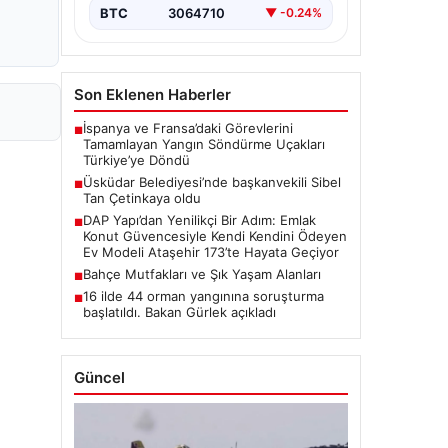
BTC
3064710
▼ -0.24%
Son Eklenen Haberler
İspanya ve Fransa’daki Görevlerini
■
Tamamlayan Yangın Söndürme Uçakları
Türkiye’ye Döndü
Üsküdar Belediyesi’nde başkanvekili Sibel
■
Tan Çetinkaya oldu
DAP Yapı’dan Yenilikçi Bir Adım: Emlak
■
Konut Güvencesiyle Kendi Kendini Ödeyen
Ev Modeli Ataşehir 173’te Hayata Geçiyor
Bahçe Mutfakları ve Şık Yaşam Alanları
■
16 ilde 44 orman yangınına soruşturma
■
başlatıldı. Bakan Gürlek açıkladı
Güncel