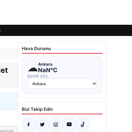
ı
Hava Durumu
☁
Ankara
det
NaN°C
ŞEHIR SEÇ
Bizi Takip Edin
#20109