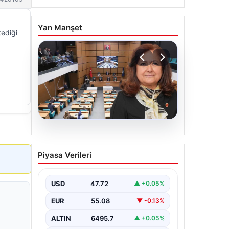
Yan Manşet
tediği
05.08.2026
Üsküdar Belediyesi’nde
Piyasa Verileri
başkanvekili Sibel Tan
Çetinkaya oldu
USD
47.72
▲ +0.05%
EUR
55.08
▼ -0.13%
ALTIN
6495.7
▲ +0.05%