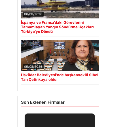
06/08/2026
İspanya ve Fransa’daki Görevlerini
Tamamlayan Yangın Söndürme Uçakları
Türkiye’ye Döndü
05/08/2026
Üsküdar Belediyesi’nde başkanvekili Sibel
Tan Çetinkaya oldu
Son Eklenen Firmalar