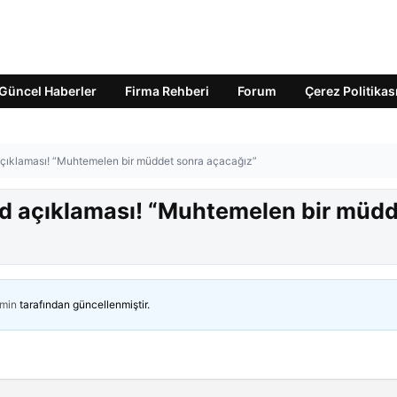
Güncel Haberler
Firma Rehberi
Forum
Çerez Politikas
çıklaması! “Muhtemelen bir müddet sonra açacağız”
rd açıklaması! “Muhtemelen bir müd
min
tarafından güncellenmiştir.