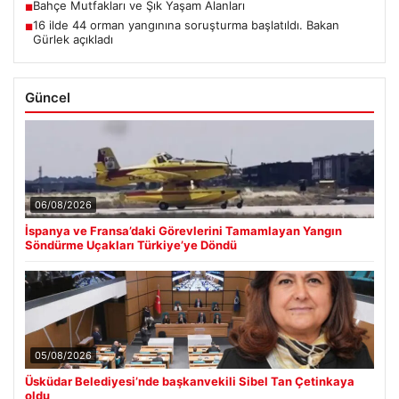
Bahçe Mutfakları ve Şık Yaşam Alanları
■
16 ilde 44 orman yangınına soruşturma başlatıldı. Bakan
■
Gürlek açıkladı
Güncel
06/08/2026
İspanya ve Fransa’daki Görevlerini Tamamlayan Yangın
Söndürme Uçakları Türkiye’ye Döndü
05/08/2026
Üsküdar Belediyesi’nde başkanvekili Sibel Tan Çetinkaya
oldu