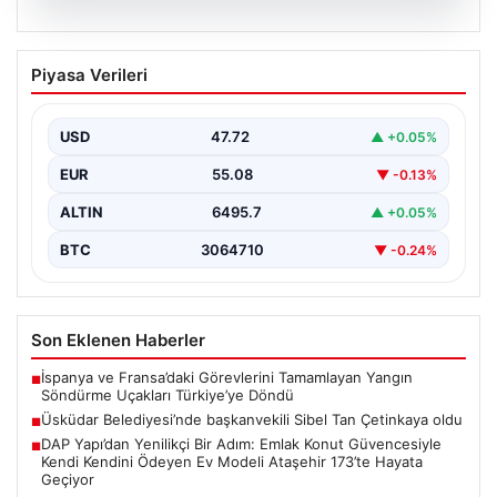
05.08.2026
Üsküdar Belediyesi’nde başkanvekili
Piyasa Verileri
Sibel Tan Çetinkaya oldu
USD
47.72
▲ +0.05%
EUR
55.08
▼ -0.13%
ALTIN
6495.7
▲ +0.05%
BTC
3064710
▼ -0.24%
Son Eklenen Haberler
İspanya ve Fransa’daki Görevlerini Tamamlayan Yangın
■
Söndürme Uçakları Türkiye’ye Döndü
Üsküdar Belediyesi’nde başkanvekili Sibel Tan Çetinkaya oldu
■
DAP Yapı’dan Yenilikçi Bir Adım: Emlak Konut Güvencesiyle
■
Kendi Kendini Ödeyen Ev Modeli Ataşehir 173’te Hayata
Geçiyor