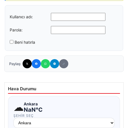
Kullanıcı adı:
Parola:
Beni hatırla
Paylaş:
Hava Durumu
☁
Ankara
NaN°C
ŞEHIR SEÇ