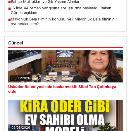
Bahçe Mutfakları ve Şık Yaşam Alanları
■
16 ilde 44 orman yangınına soruşturma başlatıldı. Bakan
■
Gürlek açıkladı
Milyonluk Bela filminin konusu ne? Milyonluk Bela filminin
■
oyuncuları kim?
Güncel
05/08/2026
Üsküdar Belediyesi’nde başkanvekili Sibel Tan Çetinkaya
oldu
05/08/2026