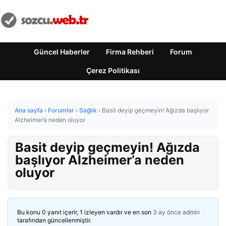
Güncel Haberler
Firma Rehberi
Forum
Çerez Politikası
Ana sayfa
›
Forumlar
›
Sağlık
›
Basit deyip geçmeyin! Ağızda başlıyor
Alzheimer’a neden oluyor
Basit deyip geçmeyin! Ağızda
başlıyor Alzheimer’a neden
oluyor
Bu konu 0 yanıt içerir, 1 izleyen vardır ve en son
3 ay önce
admin
tarafından güncellenmiştir.