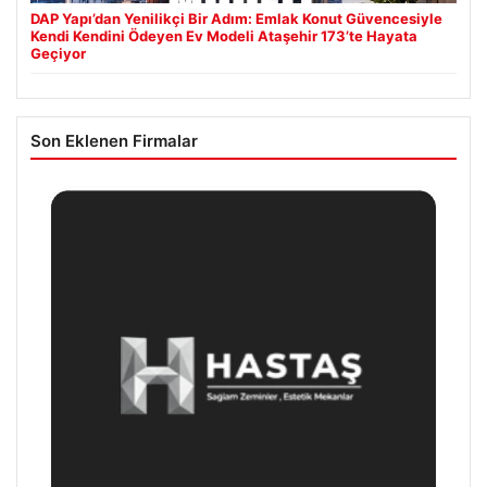
DAP Yapı’dan Yenilikçi Bir Adım: Emlak Konut Güvencesiyle
Kendi Kendini Ödeyen Ev Modeli Ataşehir 173’te Hayata
Geçiyor
Son Eklenen Firmalar