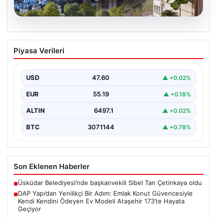
05.08.2026
DAP Yapı’dan Yenilikçi Bir Adım: Emlak
Piyasa Verileri
Konut Güvencesiyle Kendi Kendini
Ödeyen Ev Modeli Ataşehir 173’te
Hayata Geçiyor
USD
47.60
▲ +0.02%
Gayrimenkul sektöründe prestijli ve yenilikçi
EUR
55.19
▲ +0.18%
projeleriyle tanınan DAP Gayrimenkul Geliştirme, dikkat
çekici bir adım…
ALTIN
6497.1
▲ +0.02%
BTC
3071144
▲ +0.79%
Son Eklenen Haberler
Üsküdar Belediyesi’nde başkanvekili Sibel Tan Çetinkaya oldu
■
DAP Yapı’dan Yenilikçi Bir Adım: Emlak Konut Güvencesiyle
■
Kendi Kendini Ödeyen Ev Modeli Ataşehir 173’te Hayata
Geçiyor