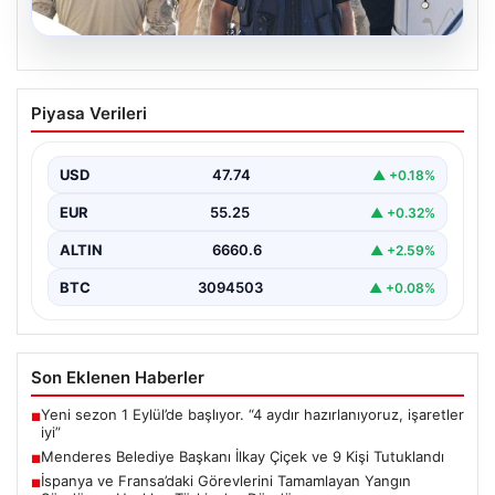
07.08.2026
Menderes Belediye Başkanı İlkay Çiçek
Piyasa Verileri
ve 9 Kişi Tutuklandı
İzmir'in Menderes ilçesinde, belediye başkanı İlkay
Çiçek'in de aralarında bulunduğu isimlere yönelik
USD
47.74
▲ +0.18%
yürütülen kapsamlı…
EUR
55.25
▲ +0.32%
ALTIN
6660.6
▲ +2.59%
BTC
3094503
▲ +0.08%
Son Eklenen Haberler
Yeni sezon 1 Eylül’de başlıyor. “4 aydır hazırlanıyoruz, işaretler
■
iyi”
Menderes Belediye Başkanı İlkay Çiçek ve 9 Kişi Tutuklandı
■
İspanya ve Fransa’daki Görevlerini Tamamlayan Yangın
■