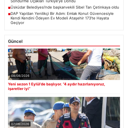
Söndürme Uçakları Türkiye’ye Döndü
Üsküdar Belediyesi’nde başkanvekili Sibel Tan Çetinkaya oldu
■
DAP Yapı’dan Yenilikçi Bir Adım: Emlak Konut Güvencesiyle
■
Kendi Kendini Ödeyen Ev Modeli Ataşehir 173’te Hayata
Geçiyor
Güncel
08/08/2026
Yeni sezon 1 Eylül’de başlıyor. “4 aydır hazırlanıyoruz,
işaretler iyi”
07/08/2026