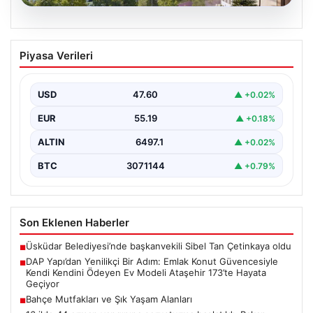
05.08.2026
DAP Yapı’dan Yenilikçi Bir Adım: Emlak
Piyasa Verileri
Konut Güvencesiyle Kendi Kendini
Ödeyen Ev Modeli Ataşehir 173’te
Hayata Geçiyor
USD
47.60
▲ +0.02%
Gayrimenkul sektöründe prestijli ve yenilikçi
EUR
55.19
▲ +0.18%
projeleriyle tanınan DAP Gayrimenkul Geliştirme, dikkat
çekici bir adım…
ALTIN
6497.1
▲ +0.02%
BTC
3071144
▲ +0.79%
Son Eklenen Haberler
Üsküdar Belediyesi’nde başkanvekili Sibel Tan Çetinkaya oldu
■
DAP Yapı’dan Yenilikçi Bir Adım: Emlak Konut Güvencesiyle
■
Kendi Kendini Ödeyen Ev Modeli Ataşehir 173’te Hayata
Geçiyor
Bahçe Mutfakları ve Şık Yaşam Alanları
■