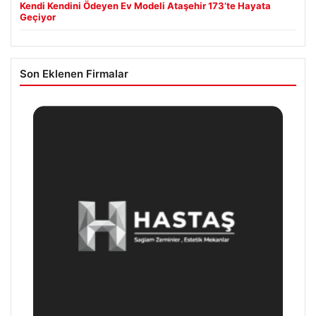
Kendi Kendini Ödeyen Ev Modeli Ataşehir 173’te Hayata
Geçiyor
Son Eklenen Firmalar