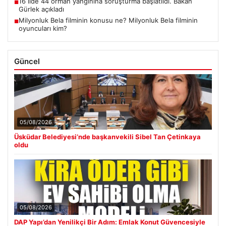
16 ilde 44 orman yangınına soruşturma başlatıldı. Bakan
■
Gürlek açıkladı
Milyonluk Bela filminin konusu ne? Milyonluk Bela filminin
■
oyuncuları kim?
Güncel
05/08/2026
Üsküdar Belediyesi’nde başkanvekili Sibel Tan Çetinkaya
oldu
05/08/2026
DAP Yapı’dan Yenilikçi Bir Adım: Emlak Konut Güvencesiyle