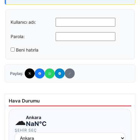
Kullanıcı adı:
Parola:
Beni hatırla
Paylaş:
Hava Durumu
☁
Ankara
NaN°C
ŞEHIR SEÇ