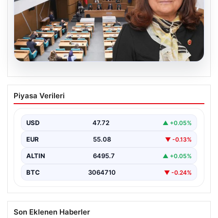
05.08.2026
Üsküdar Belediyesi’nde başkanvekili
Piyasa Verileri
Sibel Tan Çetinkaya oldu
USD
47.72
▲ +0.05%
EUR
55.08
▼ -0.13%
ALTIN
6495.7
▲ +0.05%
BTC
3064710
▼ -0.24%
Son Eklenen Haberler