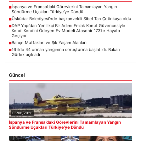
İspanya ve Fransa’daki Görevlerini Tamamlayan Yangın
■
Söndürme Uçakları Türkiye’ye Döndü
Üsküdar Belediyesi’nde başkanvekili Sibel Tan Çetinkaya oldu
■
DAP Yapı’dan Yenilikçi Bir Adım: Emlak Konut Güvencesiyle
■
Kendi Kendini Ödeyen Ev Modeli Ataşehir 173’te Hayata
Geçiyor
Bahçe Mutfakları ve Şık Yaşam Alanları
■
16 ilde 44 orman yangınına soruşturma başlatıldı. Bakan
■
Gürlek açıkladı
Güncel
06/08/2026
İspanya ve Fransa’daki Görevlerini Tamamlayan Yangın
Söndürme Uçakları Türkiye’ye Döndü