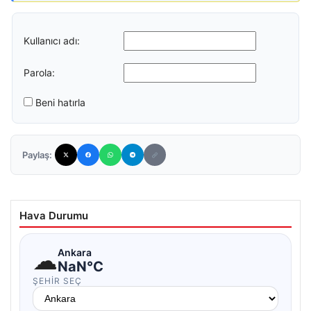
Kullanıcı adı:
Parola:
Beni hatırla
Paylaş:
Hava Durumu
☁
Ankara
NaN°C
ŞEHIR SEÇ