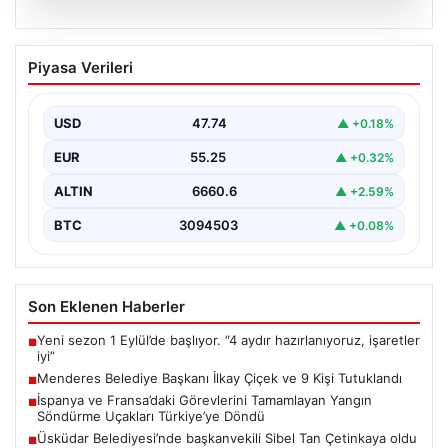
07.08.2026
Menderes Belediye Başkanı İlkay Çiçek
Piyasa Verileri
ve 9 Kişi Tutuklandı
İzmir'in Menderes ilçesinde, belediye başkanı İlkay
Çiçek'in de aralarında bulunduğu isimlere yönelik
USD
47.74
▲ +0.18%
yürütülen kapsamlı…
EUR
55.25
▲ +0.32%
ALTIN
6660.6
▲ +2.59%
BTC
3094503
▲ +0.08%
Son Eklenen Haberler
Yeni sezon 1 Eylül’de başlıyor. “4 aydır hazırlanıyoruz, işaretler
■
iyi”
Menderes Belediye Başkanı İlkay Çiçek ve 9 Kişi Tutuklandı
■
İspanya ve Fransa’daki Görevlerini Tamamlayan Yangın
■
Söndürme Uçakları Türkiye’ye Döndü
Üsküdar Belediyesi’nde başkanvekili Sibel Tan Çetinkaya oldu
■