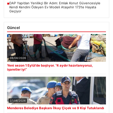
DAP Yapı’dan Yenilikçi Bir Adım: Emlak Konut Güvencesiyle
■
Kendi Kendini Ödeyen Ev Modeli Ataşehir 173’te Hayata
Geçiyor
Güncel
08/08/2026
Yeni sezon 1 Eylül’de başlıyor. “4 aydır hazırlanıyoruz,
işaretler iyi”
07/08/2026
Menderes Belediye Başkanı İlkay Çiçek ve 9 Kişi Tutuklandı