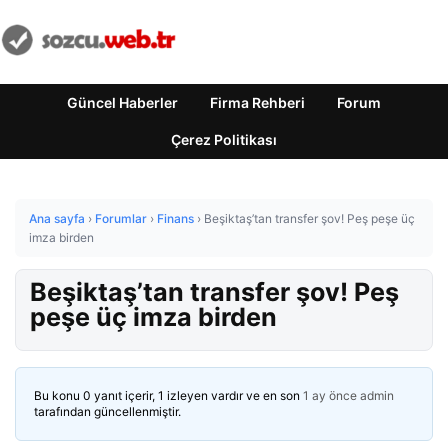
Güncel Haberler
Firma Rehberi
Forum
Çerez Politikası
Ana sayfa
›
Forumlar
›
Finans
›
Beşiktaş’tan transfer şov! Peş peşe üç
imza birden
Beşiktaş’tan transfer şov! Peş
peşe üç imza birden
Bu konu 0 yanıt içerir, 1 izleyen vardır ve en son
1 ay önce
admin
tarafından güncellenmiştir.