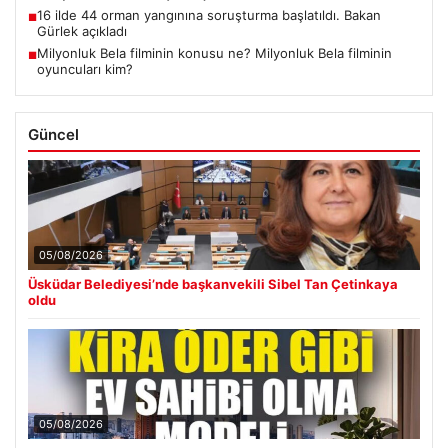
16 ilde 44 orman yangınına soruşturma başlatıldı. Bakan
■
Gürlek açıkladı
Milyonluk Bela filminin konusu ne? Milyonluk Bela filminin
■
oyuncuları kim?
Güncel
05/08/2026
Üsküdar Belediyesi’nde başkanvekili Sibel Tan Çetinkaya
oldu
05/08/2026