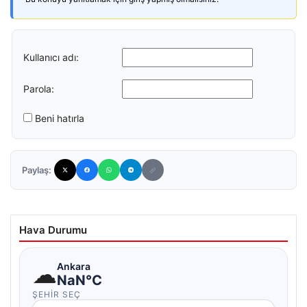
Kullanıcı adı:
Parola:
Beni hatırla
Paylaş:
Hava Durumu
☁
Ankara
NaN°C
ŞEHIR SEÇ