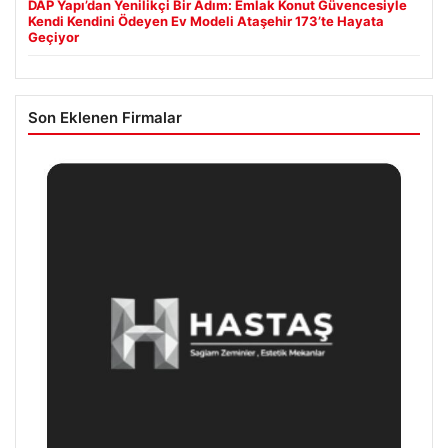
DAP Yapı’dan Yenilikçi Bir Adım: Emlak Konut Güvencesiyle
Kendi Kendini Ödeyen Ev Modeli Ataşehir 173’te Hayata
Geçiyor
Son Eklenen Firmalar