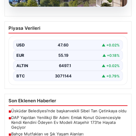
05.08.2026
DAP Yapı’dan Yenilikçi Bir Adım: Emlak
Piyasa Verileri
Konut Güvencesiyle Kendi Kendini
Ödeyen Ev Modeli Ataşehir 173’te
Hayata Geçiyor
USD
47.60
▲ +0.02%
Gayrimenkul sektöründe prestijli ve yenilikçi
EUR
55.19
▲ +0.18%
projeleriyle tanınan DAP Gayrimenkul Geliştirme, dikkat
çekici bir adım…
ALTIN
6497.1
▲ +0.02%
BTC
3071144
▲ +0.79%
Son Eklenen Haberler
Üsküdar Belediyesi’nde başkanvekili Sibel Tan Çetinkaya oldu
■
DAP Yapı’dan Yenilikçi Bir Adım: Emlak Konut Güvencesiyle
■
Kendi Kendini Ödeyen Ev Modeli Ataşehir 173’te Hayata
Geçiyor
Bahçe Mutfakları ve Şık Yaşam Alanları
■