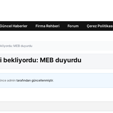
Güncel Haberler
Firma Rehberi
Forum
Çerez Politikas
ekliyordu: MEB duyurdu
i bekliyordu: MEB duyurdu
 önce
admin
tarafından güncellenmiştir.