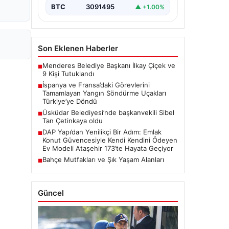
BTC
3091495
▲ +1.00%
Son Eklenen Haberler
Menderes Belediye Başkanı İlkay Çiçek ve
■
9 Kişi Tutuklandı
İspanya ve Fransa’daki Görevlerini
■
Tamamlayan Yangın Söndürme Uçakları
Türkiye’ye Döndü
Üsküdar Belediyesi’nde başkanvekili Sibel
■
Tan Çetinkaya oldu
DAP Yapı’dan Yenilikçi Bir Adım: Emlak
■
Konut Güvencesiyle Kendi Kendini Ödeyen
Ev Modeli Ataşehir 173’te Hayata Geçiyor
Bahçe Mutfakları ve Şık Yaşam Alanları
■
Güncel