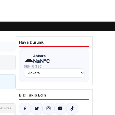
ı
Hava Durumu
☁
Ankara
NaN°C
ŞEHIR SEÇ
Bizi Takip Edin
#14777