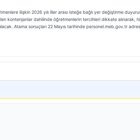
etmenlere ilişkin 2026 yılı iller arası isteğe bağlı yer değiştirme duyur
ilen kontenjanlar dahilinde öğretmenlerin tercihleri dikkate alınarak, 
ılacak. Atama sonuçları 22 Mayıs tarihinde personel.meb.gov.tr adre