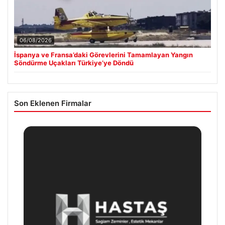
06/08/2026
İspanya ve Fransa’daki Görevlerini Tamamlayan Yangın
Söndürme Uçakları Türkiye’ye Döndü
Son Eklenen Firmalar