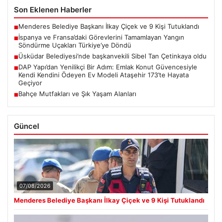
Son Eklenen Haberler
Menderes Belediye Başkanı İlkay Çiçek ve 9 Kişi Tutuklandı
■
İspanya ve Fransa’daki Görevlerini Tamamlayan Yangın
■
Söndürme Uçakları Türkiye’ye Döndü
Üsküdar Belediyesi’nde başkanvekili Sibel Tan Çetinkaya oldu
■
DAP Yapı’dan Yenilikçi Bir Adım: Emlak Konut Güvencesiyle
■
Kendi Kendini Ödeyen Ev Modeli Ataşehir 173’te Hayata
Geçiyor
Bahçe Mutfakları ve Şık Yaşam Alanları
■
Güncel
07/08/2026
Menderes Belediye Başkanı İlkay Çiçek ve 9 Kişi Tutuklandı