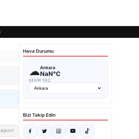
ı
Hava Durumu
☁
Ankara
NaN°C
ŞEHIR SEÇ
Bizi Takip Edin
#20117