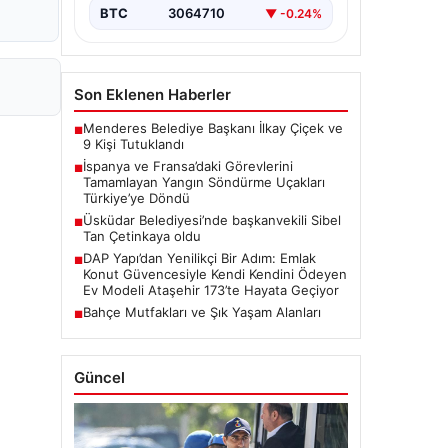
BTC
3064710
▼ -0.24%
Son Eklenen Haberler
Menderes Belediye Başkanı İlkay Çiçek ve
■
9 Kişi Tutuklandı
İspanya ve Fransa’daki Görevlerini
■
Tamamlayan Yangın Söndürme Uçakları
Türkiye’ye Döndü
Üsküdar Belediyesi’nde başkanvekili Sibel
■
Tan Çetinkaya oldu
DAP Yapı’dan Yenilikçi Bir Adım: Emlak
■
Konut Güvencesiyle Kendi Kendini Ödeyen
Ev Modeli Ataşehir 173’te Hayata Geçiyor
Bahçe Mutfakları ve Şık Yaşam Alanları
■
Güncel