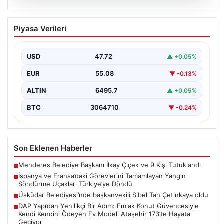
06.08.2026
İspanya ve Fransa’daki Görevlerini
Piyasa Verileri
Tamamlayan Yangın Söndürme Uçakları
Türkiye’ye Döndü
USD
47.72
▲ +0.05%
Orman Genel Müdürlüğü tarafından yapılan açıklamada,
yaz aylarında İspanya ve Fransa’da meydana gelen
EUR
55.08
▼ -0.13%
büyük…
ALTIN
6495.7
▲ +0.05%
BTC
3064710
▼ -0.24%
Son Eklenen Haberler
Menderes Belediye Başkanı İlkay Çiçek ve 9 Kişi Tutuklandı
■
İspanya ve Fransa’daki Görevlerini Tamamlayan Yangın
■
Söndürme Uçakları Türkiye’ye Döndü
Üsküdar Belediyesi’nde başkanvekili Sibel Tan Çetinkaya oldu
■
DAP Yapı’dan Yenilikçi Bir Adım: Emlak Konut Güvencesiyle
■
Kendi Kendini Ödeyen Ev Modeli Ataşehir 173’te Hayata
Geçiyor