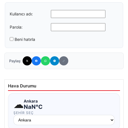
Kullanıcı adı:
Parola:
Beni hatırla
Paylaş:
Hava Durumu
☁
Ankara
NaN°C
ŞEHIR SEÇ