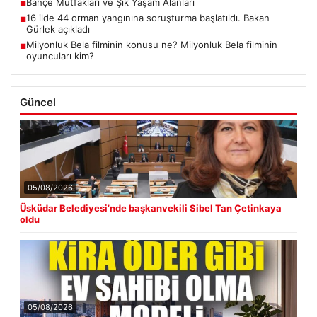
Bahçe Mutfakları ve Şık Yaşam Alanları
■
16 ilde 44 orman yangınına soruşturma başlatıldı. Bakan
■
Gürlek açıkladı
Milyonluk Bela filminin konusu ne? Milyonluk Bela filminin
■
oyuncuları kim?
Güncel
05/08/2026
Üsküdar Belediyesi’nde başkanvekili Sibel Tan Çetinkaya
oldu
05/08/2026