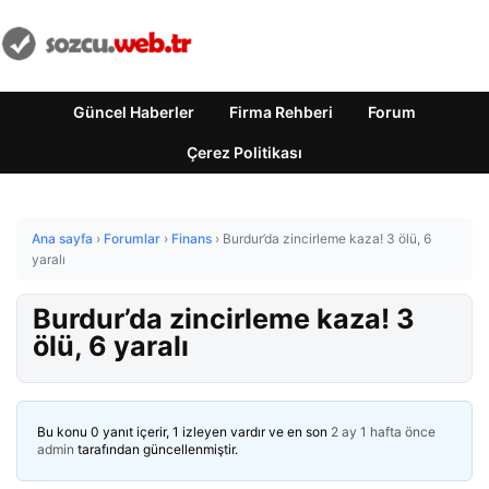
Güncel Haberler
Firma Rehberi
Forum
Çerez Politikası
Ana sayfa
›
Forumlar
›
Finans
›
Burdur’da zincirleme kaza! 3 ölü, 6
yaralı
Burdur’da zincirleme kaza! 3
ölü, 6 yaralı
Bu konu 0 yanıt içerir, 1 izleyen vardır ve en son
2 ay 1 hafta önce
admin
tarafından güncellenmiştir.