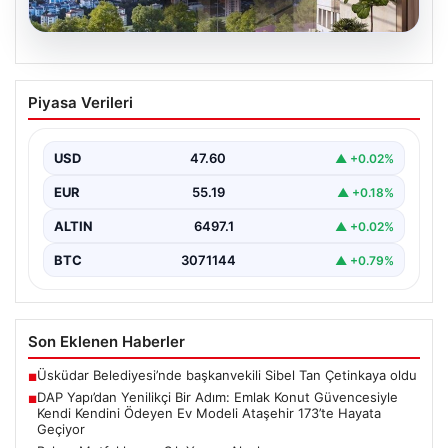
05.08.2026
DAP Yapı’dan Yenilikçi Bir Adım: Emlak
Piyasa Verileri
Konut Güvencesiyle Kendi Kendini
Ödeyen Ev Modeli Ataşehir 173’te
Hayata Geçiyor
USD
47.60
▲ +0.02%
Gayrimenkul sektöründe prestijli ve yenilikçi
EUR
55.19
▲ +0.18%
projeleriyle tanınan DAP Gayrimenkul Geliştirme, dikkat
çekici bir adım…
ALTIN
6497.1
▲ +0.02%
BTC
3071144
▲ +0.79%
Son Eklenen Haberler
Üsküdar Belediyesi’nde başkanvekili Sibel Tan Çetinkaya oldu
■
DAP Yapı’dan Yenilikçi Bir Adım: Emlak Konut Güvencesiyle
■
Kendi Kendini Ödeyen Ev Modeli Ataşehir 173’te Hayata
Geçiyor