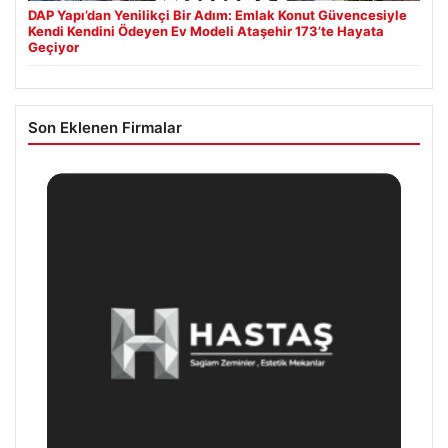
DAP Yapı’dan Yenilikçi Bir Adım: Emlak Konut Güvencesiyle
Kendi Kendini Ödeyen Ev Modeli Ataşehir 173’te Hayata
Geçiyor
Son Eklenen Firmalar