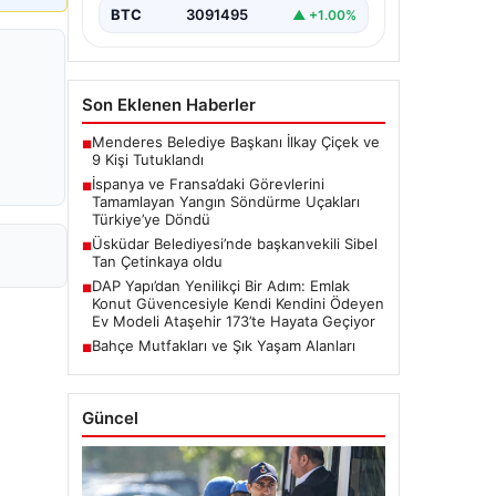
BTC
3091495
▲ +1.00%
Son Eklenen Haberler
Menderes Belediye Başkanı İlkay Çiçek ve
■
9 Kişi Tutuklandı
İspanya ve Fransa’daki Görevlerini
■
Tamamlayan Yangın Söndürme Uçakları
Türkiye’ye Döndü
Üsküdar Belediyesi’nde başkanvekili Sibel
■
Tan Çetinkaya oldu
DAP Yapı’dan Yenilikçi Bir Adım: Emlak
■
Konut Güvencesiyle Kendi Kendini Ödeyen
Ev Modeli Ataşehir 173’te Hayata Geçiyor
Bahçe Mutfakları ve Şık Yaşam Alanları
■
Güncel