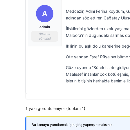
Medcezir, Adını Feriha Koydum, Ga
A
adından söz ettiren Çağatay Ulusoy
admin
İlişkilerini gözlerden uzak yaşama
Anahtar
Malbora’nın düğündeki sarmaş dolaş
yönetici
İkilinin bu aşk dolu karelerine beğ
Öte yandan Eşref Rüya’nın bitme se
Güze oyuncu “Sürekli sete gidiyorm
Maalesef insanlar çok kötüleşmiş, a
işlerin bitişinin herhalde benimle il
1 yazı görüntüleniyor (toplam 1)
Bu konuyu yanıtlamak için giriş yapmış olmalısınız.