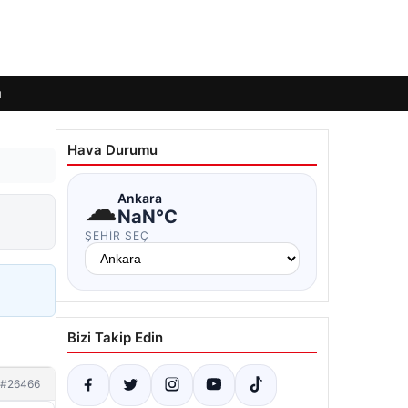
ı
Hava Durumu
☁
Ankara
NaN°C
ŞEHIR SEÇ
Bizi Takip Edin
#26466