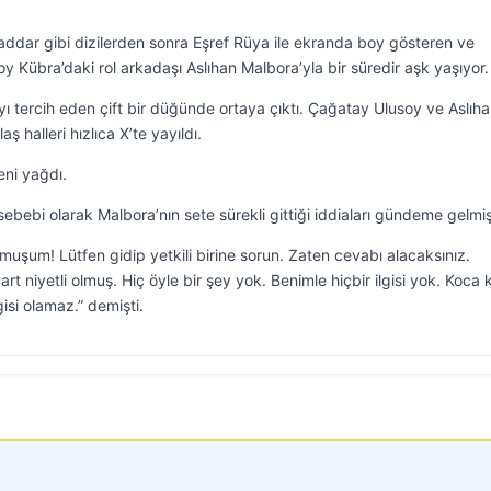
ddar gibi dizilerden sonra Eşref Rüya ile ekranda boy gösteren ve
 Kübra’daki rol arkadaşı Aslıhan Malbora’yla bir süredir aşk yaşıyor.
yı tercih eden çift bir düğünde ortaya çıktı. Çağatay Ulusoy ve Aslıh
 halleri hızlıca X’te yayıldı.
eni yağdı.
bebi olarak Malbora’nın sete sürekli gittiği iddiaları gündeme gelmiş
uşum! Lütfen gidip yetkili birine sorun. Zaten cevabı alacaksınız.
rt niyetli olmuş. Hiç öyle bir şey yok. Benimle hiçbir ilgisi yok. Koca
gisi olamaz.” demişti.