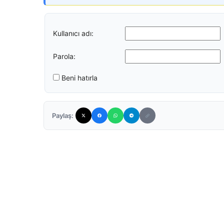
Kullanıcı adı:
Parola:
Beni hatırla
Paylaş: