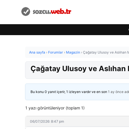
Ana sayfa
›
Forumlar
›
Magazin
›
Çağatay Ulusoy ve Aslıhan 
Çağatay Ulusoy ve Aslıhan
Bu konu 0 yanıt içerir, 1 izleyen vardır ve en son
1 ay önce
ad
1 yazı görüntüleniyor (toplam 1)
06/07/2026: 8:47 pm