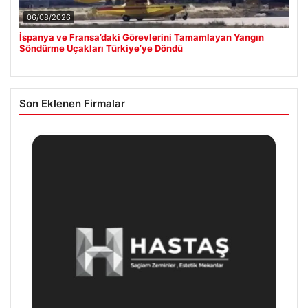
06/08/2026
İspanya ve Fransa’daki Görevlerini Tamamlayan Yangın
Söndürme Uçakları Türkiye’ye Döndü
Son Eklenen Firmalar