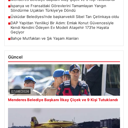
■
İspanya ve Fransa’daki Görevlerini Tamamlayan Yangın
■
Söndürme Uçakları Türkiye’ye Döndü
Üsküdar Belediyesi’nde başkanvekili Sibel Tan Çetinkaya oldu
■
DAP Yapı’dan Yenilikçi Bir Adım: Emlak Konut Güvencesiyle
■
Kendi Kendini Ödeyen Ev Modeli Ataşehir 173’te Hayata
Geçiyor
Bahçe Mutfakları ve Şık Yaşam Alanları
■
Güncel
07/08/2026
Menderes Belediye Başkanı İlkay Çiçek ve 9 Kişi Tutuklandı