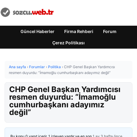
Güncel Haberler
Firma Rehberi
Forum
Çerez Politikası
Ana sayfa
›
Forumlar
›
Politika
›
CHP Genel Başkan Yardımcısı
resmen duyurdu: “İmamoğlu cumhurbaşkanı adayımız değil”
CHP Genel Başkan Yardımcısı
resmen duyurdu: “İmamoğlu
cumhurbaşkanı adayımız
değil”
Bu konu 0 yanıt içerir, 1 izleyen vardır ve en son
1 ay 3 hafta önce