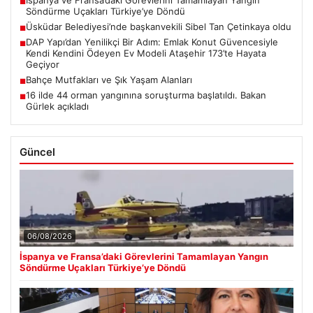
İspanya ve Fransa’daki Görevlerini Tamamlayan Yangın
■
Söndürme Uçakları Türkiye’ye Döndü
Üsküdar Belediyesi’nde başkanvekili Sibel Tan Çetinkaya oldu
■
DAP Yapı’dan Yenilikçi Bir Adım: Emlak Konut Güvencesiyle
■
Kendi Kendini Ödeyen Ev Modeli Ataşehir 173’te Hayata
Geçiyor
Bahçe Mutfakları ve Şık Yaşam Alanları
■
16 ilde 44 orman yangınına soruşturma başlatıldı. Bakan
■
Gürlek açıkladı
Güncel
06/08/2026
İspanya ve Fransa’daki Görevlerini Tamamlayan Yangın
Söndürme Uçakları Türkiye’ye Döndü