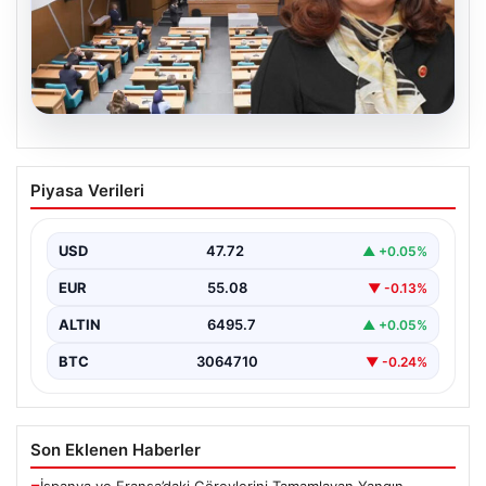
05.08.2026
Üsküdar Belediyesi’nde başkanvekili
Piyasa Verileri
Sibel Tan Çetinkaya oldu
USD
47.72
▲ +0.05%
EUR
55.08
▼ -0.13%
ALTIN
6495.7
▲ +0.05%
BTC
3064710
▼ -0.24%
Son Eklenen Haberler