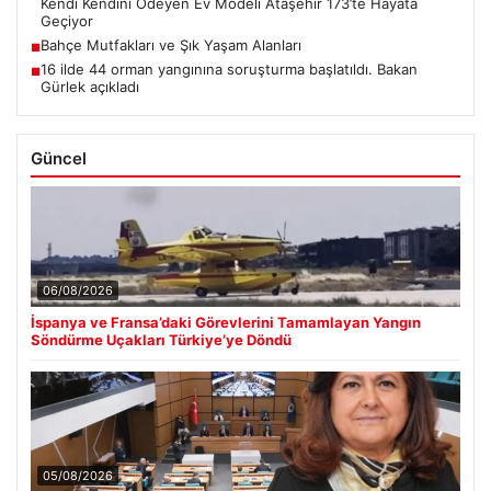
Kendi Kendini Ödeyen Ev Modeli Ataşehir 173’te Hayata
Geçiyor
Bahçe Mutfakları ve Şık Yaşam Alanları
■
16 ilde 44 orman yangınına soruşturma başlatıldı. Bakan
■
Gürlek açıkladı
Güncel
06/08/2026
İspanya ve Fransa’daki Görevlerini Tamamlayan Yangın
Söndürme Uçakları Türkiye’ye Döndü
05/08/2026