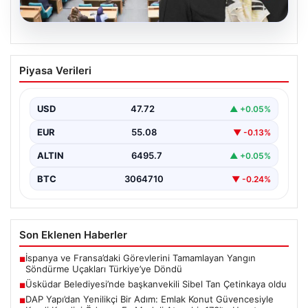
05.08.2026
Üsküdar Belediyesi’nde başkanvekili
Piyasa Verileri
Sibel Tan Çetinkaya oldu
USD
47.72
▲ +0.05%
EUR
55.08
▼ -0.13%
ALTIN
6495.7
▲ +0.05%
BTC
3064710
▼ -0.24%
Son Eklenen Haberler
İspanya ve Fransa’daki Görevlerini Tamamlayan Yangın
■
Söndürme Uçakları Türkiye’ye Döndü
Üsküdar Belediyesi’nde başkanvekili Sibel Tan Çetinkaya oldu
■
DAP Yapı’dan Yenilikçi Bir Adım: Emlak Konut Güvencesiyle
■