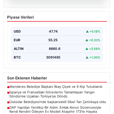
06.08.2026
İspanya ve Fransa’daki Görevlerini
Piyasa Verileri
Tamamlayan Yangın Söndürme Uçakları
Türkiye’ye Döndü
USD
47.74
▲ +0.18%
Orman Genel Müdürlüğü tarafından yapılan açıklamada,
yaz aylarında İspanya ve Fransa’da meydana gelen
EUR
55.25
▲ +0.32%
büyük…
ALTIN
6660.6
▲ +2.59%
BTC
3091495
▲ +1.00%
Son Eklenen Haberler
Menderes Belediye Başkanı İlkay Çiçek ve 9 Kişi Tutuklandı
■
İspanya ve Fransa’daki Görevlerini Tamamlayan Yangın
■
Söndürme Uçakları Türkiye’ye Döndü
Üsküdar Belediyesi’nde başkanvekili Sibel Tan Çetinkaya oldu
■
DAP Yapı’dan Yenilikçi Bir Adım: Emlak Konut Güvencesiyle
■
Kendi Kendini Ödeyen Ev Modeli Ataşehir 173’te Hayata