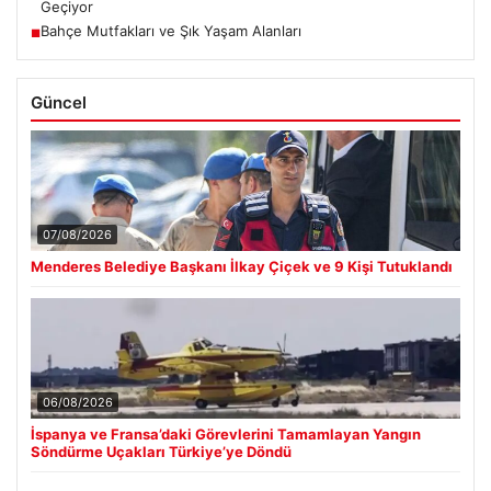
Geçiyor
Bahçe Mutfakları ve Şık Yaşam Alanları
■
Güncel
07/08/2026
Menderes Belediye Başkanı İlkay Çiçek ve 9 Kişi Tutuklandı
06/08/2026
İspanya ve Fransa’daki Görevlerini Tamamlayan Yangın
Söndürme Uçakları Türkiye’ye Döndü