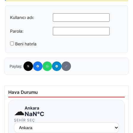
Kullanıcı adı:
Parola:
Beni hatırla
Paylaş:
Hava Durumu
☁
Ankara
NaN°C
ŞEHIR SEÇ