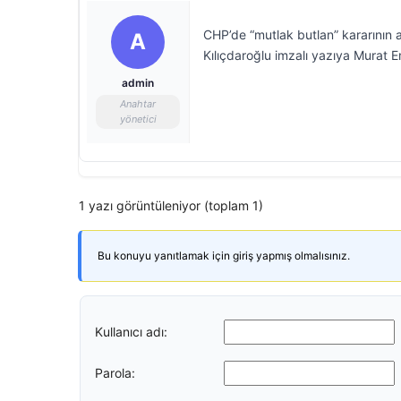
CHP’de “mutlak butlan” kararının a
A
Kılıçdaroğlu imzalı yazıya Murat E
admin
Anahtar
yönetici
1 yazı görüntüleniyor (toplam 1)
Bu konuyu yanıtlamak için giriş yapmış olmalısınız.
Kullanıcı adı:
Parola: