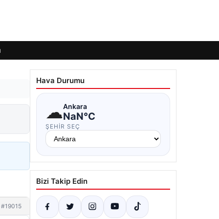
ı
Hava Durumu
☁
Ankara
NaN°C
ŞEHIR SEÇ
Bizi Takip Edin
#19015