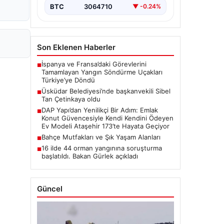
BTC
3064710
▼ -0.24%
Son Eklenen Haberler
İspanya ve Fransa’daki Görevlerini
■
Tamamlayan Yangın Söndürme Uçakları
Türkiye’ye Döndü
Üsküdar Belediyesi’nde başkanvekili Sibel
■
Tan Çetinkaya oldu
DAP Yapı’dan Yenilikçi Bir Adım: Emlak
■
Konut Güvencesiyle Kendi Kendini Ödeyen
Ev Modeli Ataşehir 173’te Hayata Geçiyor
Bahçe Mutfakları ve Şık Yaşam Alanları
■
16 ilde 44 orman yangınına soruşturma
■
başlatıldı. Bakan Gürlek açıkladı
Güncel