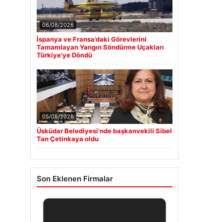
06/08/2026
İspanya ve Fransa’daki Görevlerini
Tamamlayan Yangın Söndürme Uçakları
Türkiye’ye Döndü
05/08/2026
Üsküdar Belediyesi’nde başkanvekili Sibel
Tan Çetinkaya oldu
Son Eklenen Firmalar