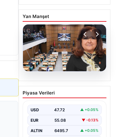
Yan Manşet
05.08.2026
Üsküdar Belediyesi’nde
Piyasa Verileri
başkanvekili Sibel Tan
Çetinkaya oldu
USD
47.72
▲ +0.05%
EUR
55.08
▼ -0.13%
ALTIN
6495.7
▲ +0.05%