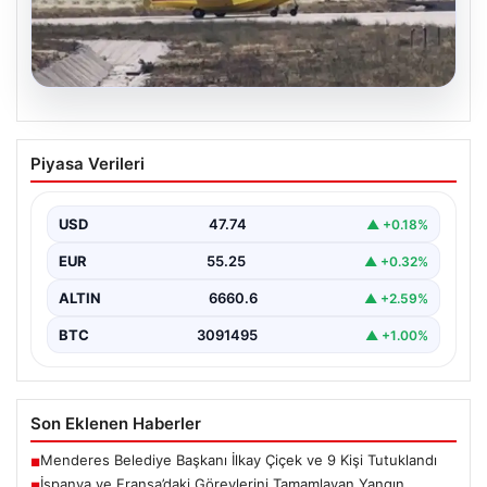
06.08.2026
İspanya ve Fransa’daki Görevlerini
Piyasa Verileri
Tamamlayan Yangın Söndürme Uçakları
Türkiye’ye Döndü
USD
47.74
▲ +0.18%
Orman Genel Müdürlüğü tarafından yapılan açıklamada,
yaz aylarında İspanya ve Fransa’da meydana gelen
EUR
55.25
▲ +0.32%
büyük…
ALTIN
6660.6
▲ +2.59%
BTC
3091495
▲ +1.00%
Son Eklenen Haberler
Menderes Belediye Başkanı İlkay Çiçek ve 9 Kişi Tutuklandı
■
İspanya ve Fransa’daki Görevlerini Tamamlayan Yangın
■