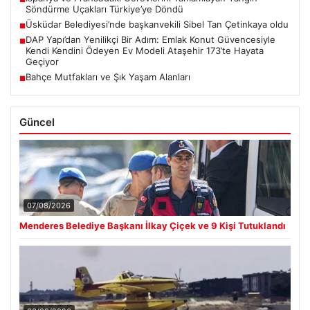
Söndürme Uçakları Türkiye’ye Döndü
Üsküdar Belediyesi’nde başkanvekili Sibel Tan Çetinkaya oldu
■
DAP Yapı’dan Yenilikçi Bir Adım: Emlak Konut Güvencesiyle
■
Kendi Kendini Ödeyen Ev Modeli Ataşehir 173’te Hayata
Geçiyor
Bahçe Mutfakları ve Şık Yaşam Alanları
■
Güncel
07/08/2026
Menderes Belediye Başkanı İlkay Çiçek ve 9 Kişi Tutuklandı