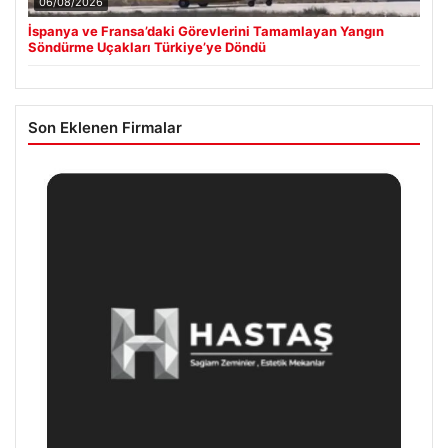
06/08/2026
İspanya ve Fransa’daki Görevlerini Tamamlayan Yangın
Söndürme Uçakları Türkiye’ye Döndü
Son Eklenen Firmalar